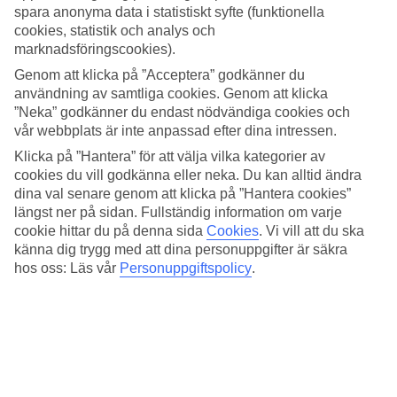
arrangören skriftligen har bekräftat resenärens beställning
spara anonyma data i statistiskt syfte (funktionella
och resenären inom avtalad tid betalat överenskommen
cookies, statistik och analys och
marknadsföringscookies).
anmälningsavgift enligt arrangörens anvisningar.
Genom att klicka på ”Acceptera” godkänner du
Anmälningsavgift kan även vara att anse som en delsumma av
användning av samtliga cookies. Genom att klicka
en slutlikvid.
”Neka” godkänner du endast nödvändiga cookies och
1.2 Huvudresenär är den person i vars namn avtalet har
vår webbplats är inte anpassad efter dina intressen.
träffats. Huvudresenären anges först i färdhandlingarna eller
Klicka på ”Hantera” för att välja vilka kategorier av
på annat tydligt sätt. Huvudresenären är betalningsansvarig
cookies du vill godkänna eller neka. Du kan alltid ändra
dina val senare genom att klicka på ”Hantera cookies”
enligt avtalet. Alla ändringar och eventuell avbeställning
längst ner på sidan. Fullständig information om varje
måste ske av huvudresenären. Undantag kan göras om
cookie hittar du på denna sida
Cookies
.
Vi vill att du ska
huvudresenären blir allvarligt sjuk och inte kan genomföra
känna dig trygg med att dina personuppgifter är säkra
förändringen eller avbokningen. Huvudresenären ansvarar för
hos oss: Läs vår
Personuppgiftspolicy
.
att förse arrangören med korrekta bokningsuppgifter för
övriga resenärer som omfattas av avtalet. Eventuell
återbetalning sker till huvudresenär.
1.3 Om resenären är under 18 år och reser utan målsman
måste detta uppges vid bokningstillfället. Vissa resor kan