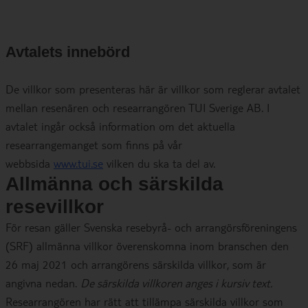
Avtalets innebörd
De villkor som presenteras här är villkor som reglerar avtalet
mellan resenären och researrangören TUI Sverige AB. I
avtalet ingår också information om det aktuella
researrangemanget som finns på vår
webbsida
www.tui.se
vilken du ska ta del av.
Allmänna och särskilda
resevillkor
För resan gäller Svenska resebyrå- och arrangörsföreningens
(SRF) allmänna villkor överenskomna inom branschen den
26 maj 2021 och arrangörens särskilda villkor, som är
angivna nedan.
De särskilda villkoren anges i kursiv text.
Researrangören har rätt att tillämpa särskilda villkor som