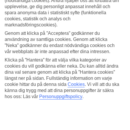
(nödvändiga cookies). Andra hjälper oss att förbättra din
upplevelse, ge dig personligt anpassat innehåll och
Cameo Island.
spara anonyma data i statistiskt syfte (funktionella
cookies, statistik och analys och
9/13
marknadsföringscookies).
Genom att klicka på ”Acceptera” godkänner du
användning av samtliga cookies. Genom att klicka
10/13
”Neka” godkänner du endast nödvändiga cookies och
vår webbplats är inte anpassad efter dina intressen.
Klicka på ”Hantera” för att välja vilka kategorier av
11/13
cookies du vill godkänna eller neka. Du kan alltid ändra
dina val senare genom att klicka på ”Hantera cookies”
längst ner på sidan. Fullständig information om varje
12/13
cookie hittar du på denna sida
Cookies
.
Vi vill att du ska
känna dig trygg med att dina personuppgifter är säkra
hos oss: Läs vår
Personuppgiftspolicy
.
13/13
Zakynthos stad.
Nästa