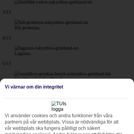
3/13
Blå grottorna.
4/13
Laganas.
5/13
Vassilikos Gerakas Beach.
Vi värnar om din integritet
6/13
7/13
Vi använder cookies och andra funktioner från våra
partners på vår webbplats. Vissa är nödvändiga för att
vår webbplats ska fungera pålitligt och säkert
8/13