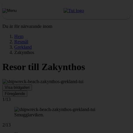
Du är för närvarande inom
Hem
Resmål
Grekland
Zakynthos
Resor till Zakynthos
Visa bildgalleri
Föregående
1/13
Smugglarviken.
2/13