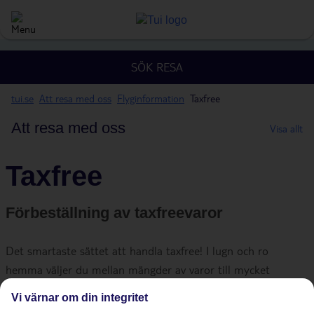
SÖK RESA
tui.se
Att resa med oss
Flyginformation
Taxfree
Att resa med oss
Visa allt
Taxfree
Förbeställning av taxfreevaror
Det smartaste sättet att handla taxfree! I lugn och ro
hemma väljer du mellan mängder av varor till mycket
förmånliga priser. Det du har beställt levereras sedan till din
Vi värnar om din integritet
flygstol på utresan eller hemresan (eller både och). De flesta