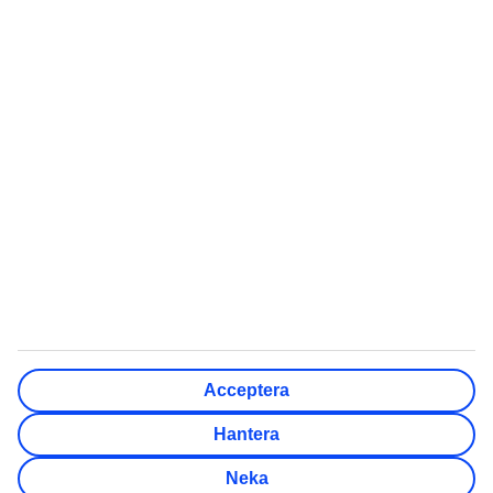
Flygresor
Flyga med barnvagn
Värmeguide
Kort flygtid till värmen i
vinter
Quiz: Vart ska jag resa
Billiga länder att semestra i
Skapa checklista inför
5 billiga weekendstäder i
resan
Europa
Röda dagar 2026
Kan man dricka vattnet
utomlands?
TUI Sverige AB ingår i den nordiska resekoncernen TUI
Nordic, tillsammans med bland annat TUI Norge, TUI
Acceptera
Danmark, TUI Finland, Nazar och flygbolaget TUIfly Nordic.
TUI Nordic är en del av TUI Group. Administrativ adress:
Hantera
Söder Mälarstrand 27, Stockholm. Telefon kundservice:
0771-84 01 00. Organisationsnummer: 556211-6615.
Neka