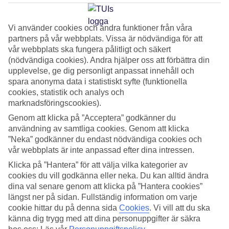
av charterflyg som TUI flyger med erbjuder denna service.
För att förboka taxfree behöver du ha ett bokningsnummer.
Vi använder cookies och andra funktioner från våra
Nedan väljer du det flygbolag du skall flyga med och klickar
partners på vår webbplats. Vissa är nödvändiga för att
dig sen vidare. Du kan även förboka taxfree genom att logga
vår webbplats ska fungera pålitligt och säkert
(nödvändiga cookies). Andra hjälper oss att förbättra din
in på
myTUI
.
upplevelse, ge dig personligt anpassat innehåll och
spara anonyma data i statistiskt syfte (funktionella
cookies, statistik och analys och
Har du bokat paketresa med
marknadsföringscookies).
reguljärflyg?
Genom att klicka på ”Acceptera” godkänner du
användning av samtliga cookies. Genom att klicka
”Neka” godkänner du endast nödvändiga cookies och
Flygbolagens regler skiljer sig åt även för paketresor med
vår webbplats är inte anpassad efter dina intressen.
reguljärflyg. Viktbegränsningarna kan vara olika. Ibland är
Klicka på ”Hantera” för att välja vilka kategorier av
incheckat bagage ett frivilligt tillval, ibland ingår det i resans
cookies du vill godkänna eller neka. Du kan alltid ändra
pris. Mer information och länkar till flygbolagens hemsidor
dina val senare genom att klicka på ”Hantera cookies”
hittar du här
https://www.tui.se/att-resa-med-
längst ner på sidan. Fullständig information om varje
cookie hittar du på denna sida
Cookies
.
Vi vill att du ska
oss/flyginformation/paketresor-med-reguljarflyg/
.
känna dig trygg med att dina personuppgifter är säkra