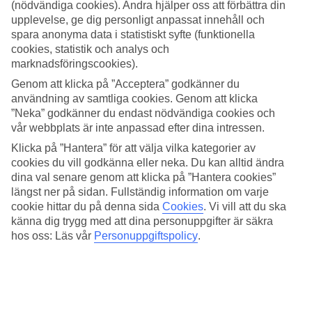
(nödvändiga cookies). Andra hjälper oss att förbättra din
Glöm inte att du alltid måste göra en polisanmälan på
upplevelse, ge dig personligt anpassat innehåll och
spara anonyma data i statistiskt syfte (funktionella
plats om du blir bestulen eller något annat händer.
cookies, statistik och analys och
marknadsföringscookies).
Timeshare / andelslägenhet /
Genom att klicka på ”Acceptera” godkänner du
semesterklubb
användning av samtliga cookies. Genom att klicka
”Neka” godkänner du endast nödvändiga cookies och
vår webbplats är inte anpassad efter dina intressen.
Se upp med oseriösa försäljare av timeshare,
Klicka på ”Hantera” för att välja vilka kategorier av
andelslägenheter, tidsdelat boende, långfristiga
cookies du vill godkänna eller neka. Du kan alltid ändra
dina val senare genom att klicka på ”Hantera cookies”
semesterprodukter, poängklubbar eller semesterklubbar
längst ner på sidan. Fullständig information om varje
som kan finnas på olika resmål.
cookie hittar du på denna sida
Cookies
.
Vi vill att du ska
Skriv inte under avtal eller gör delbetalningar. Använd sunt
känna dig trygg med att dina personuppgifter är säkra
förnuft.
hos oss: Läs vår
Personuppgiftspolicy
.
Information, bland annat om ångerrätt, finns
hos
www.konsumenteuropa.se
eller
www.konsumentverket.
se
Saklig information om timeshare finns på de resmål där