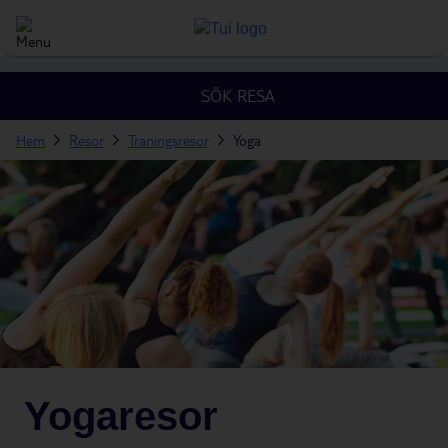
SÖK RESA
Hem
Resor
Traningsresor
Yoga
Yogaresor