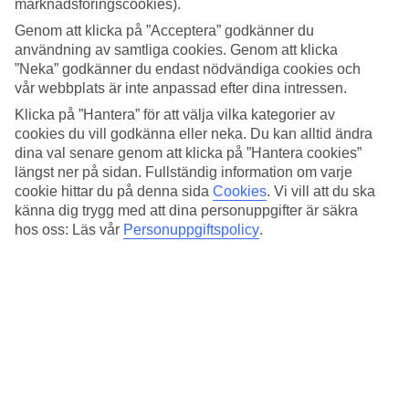
marknadsföringscookies).
Genom att klicka på ”Acceptera” godkänner du
användning av samtliga cookies. Genom att klicka
”Neka” godkänner du endast nödvändiga cookies och
vår webbplats är inte anpassad efter dina intressen.
Klicka på ”Hantera” för att välja vilka kategorier av
cookies du vill godkänna eller neka. Du kan alltid ändra
dina val senare genom att klicka på ”Hantera cookies”
längst ner på sidan. Fullständig information om varje
Soulful traveling med Emilia
cookie hittar du på denna sida
Cookies
.
Vi vill att du ska
känna dig trygg med att dina personuppgifter är säkra
SLUTSÅLD
hos oss: Läs vår
Personuppgiftspolicy
.
Följ med Emilia till Samos på en resa i gemenskapens tecken.
Yoga, meditation & balans vid havet som följer med långt efter
hemkomst
Läs mer och anmäl dig här »
Åk på träningsresor med TUI