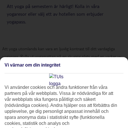
Att yoga på semestern är härligt! Kolla in våra
yogaresor eller välj ett av hotellen som erbjuder
yogapass.
Att yoga utomlands kan vara en ljuvlig kontrast till ditt vardagliga
yogapass. Rulla ut yogamattan på en skuggig plats med en vacker vy.
Eller välj ett hotell med yogapass och kombinera soliga dagar på
Vi värnar om din integritet
stranden med yogaklasser ledda av våra professionella
yogainstruktörer.
Vi använder cookies och andra funktioner från våra
partners på vår webbplats. Vissa är nödvändiga för att
vår webbplats ska fungera pålitligt och säkert
Följ med på en yoga resa
(nödvändiga cookies). Andra hjälper oss att förbättra din
upplevelse, ge dig personligt anpassat innehåll och
spara anonyma data i statistiskt syfte (funktionella
12-19 maj 2026
cookies, statistik och analys och