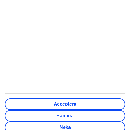
Flygresor
Flyga med barnvagn
Värmeguide
Kort flygtid till värmen i
vinter
Quiz: Vart ska jag resa
Billiga länder att semestra i
Skapa checklista inför
5 billiga weekendstäder i
resan
Europa
Röda dagar 2026
Kan man dricka vattnet
utomlands?
TUI Sverige AB ingår i den nordiska resekoncernen TUI
Nordic, tillsammans med bland annat TUI Norge, TUI
Acceptera
Danmark, TUI Finland, Nazar och flygbolaget TUIfly Nordic.
TUI Nordic är en del av TUI Group. Administrativ adress:
Hantera
Söder Mälarstrand 27, Stockholm. Telefon kundservice:
Neka
0771-84 01 00. Organisationsnummer: 556211-6615.