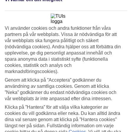
Så här bokar du en kombinationsresa
1. Gå vidare till kombinationsbokningen
1. Gå vidare till kombinationsbokningen
Vi använder cookies och andra funktioner från våra
2. Välj land och resmål, avresedatum och reslängd
partners på vår webbplats. Vissa är nödvändiga för att
3. Välj hotell för period 1 och därefter för period 2
vår webbplats ska fungera pålitligt och säkert
4. Du får en tydlig översikt av vad du bokat.
(nödvändiga cookies). Andra hjälper oss att förbättra din
Resmål med kombinationsmöjligheter:
upplevelse, ge dig personligt anpassat innehåll och
spara anonyma data i statistiskt syfte (funktionella
Önskar du att boka en kombinationsresa för tre eller fler vuxna till
cookies, statistik och analys och
Thailand är du välkommen att kontakta vår
kundservice
så hjälper
marknadsföringscookies).
de dig med din bokning, då det för tillfället inte är möjligt att boka
Genom att klicka på ”Acceptera” godkänner du
online.
användning av samtliga cookies. Genom att klicka
Kombinationsresor Thailand. Med direktflyg från
”Neka” godkänner du endast nödvändiga cookies och
Sverige till både Phuket och Krabi blir det enkelt att
vår webbplats är inte anpassad efter dina intressen.
uppleva mer av Thailands stränder och äventyr.Boka
här
Klicka på ”Hantera” för att välja vilka kategorier av
cookies du vill godkänna eller neka. Du kan alltid ändra
dina val senare genom att klicka på ”Hantera cookies”
Kombinationsresor Thailand
längst ner på sidan. Fullständig information om varje
Med direktflyg från Sverige till både Phuket och Krabi
cookie hittar du på denna sida
Cookies
.
Vi vill att du ska