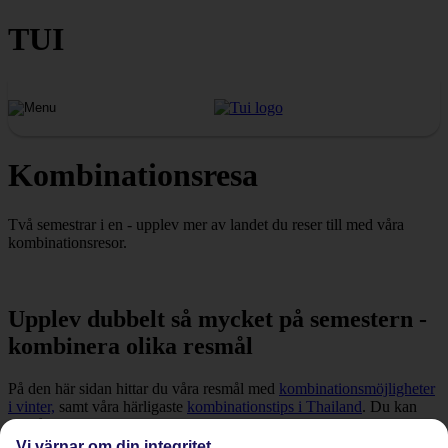
TUI
Kombinationsresa
Två semestrar i en - upplev mer av landet du reser till med våra
kombinationsresor.
Upplev dubbelt så mycket på semestern -
kombinera olika resmål
På den här sidan hittar du våra resmål med
kombinationsmöjligheter
i vinter,
samt våra härligaste
kombinationstips i Thailand
. Du kan
också läsa mer om hur du bokar en
kombinationsresa.
Vi värnar om din integritet