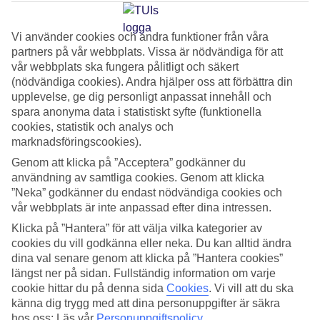
TUI-appen
Vi använder cookies och andra funktioner från våra
partners på vår webbplats. Vissa är nödvändiga för att
Just nu!
vår webbplats ska fungera pålitligt och säkert
Boka din resa via appen och spara ytterligare 150:-
(nödvändiga cookies). Andra hjälper oss att förbättra din
upplevelse, ge dig personligt anpassat innehåll och
på din bokning!
spara anonyma data i statistiskt syfte (funktionella
cookies, statistik och analys och
Scanna QR-koden med mobilkameran för att ladda
marknadsföringscookies).
ned appen:
Genom att klicka på ”Acceptera” godkänner du
användning av samtliga cookies. Genom att klicka
”Neka” godkänner du endast nödvändiga cookies och
vår webbplats är inte anpassad efter dina intressen.
Klicka på ”Hantera” för att välja vilka kategorier av
cookies du vill godkänna eller neka. Du kan alltid ändra
dina val senare genom att klicka på ”Hantera cookies”
längst ner på sidan. Fullständig information om varje
cookie hittar du på denna sida
Cookies
.
Vi vill att du ska
känna dig trygg med att dina personuppgifter är säkra
hos oss: Läs vår
Personuppgiftspolicy
.