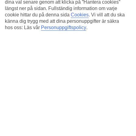
14/19
dina val senare genom att klicka på ”Hantera cookies”
längst ner på sidan. Fullständig information om varje
cookie hittar du på denna sida
Cookies
.
Vi vill att du ska
15/19
känna dig trygg med att dina personuppgifter är säkra
hos oss: Läs vår
Personuppgiftspolicy
.
16/19
Platanias.
17/19
Elounda.
18/19
Chania.
19/19