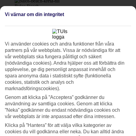
Balos Beach.
Vi värnar om din integritet
9/19
10/19
Vi använder cookies och andra funktioner från våra
partners på vår webbplats. Vissa är nödvändiga för att
Falassarna.
vår webbplats ska fungera pålitligt och säkert
(nödvändiga cookies). Andra hjälper oss att förbättra din
11/19
upplevelse, ge dig personligt anpassat innehåll och
spara anonyma data i statistiskt syfte (funktionella
cookies, statistik och analys och
12/19
marknadsföringscookies).
Genom att klicka på ”Acceptera” godkänner du
Chanias gamla stadsdel är genuin och en av öns
användning av samtliga cookies. Genom att klicka
mysigaste stadskärnor.
”Neka” godkänner du endast nödvändiga cookies och
13/19
vår webbplats är inte anpassad efter dina intressen.
Klicka på ”Hantera” för att välja vilka kategorier av
cookies du vill godkänna eller neka. Du kan alltid ändra