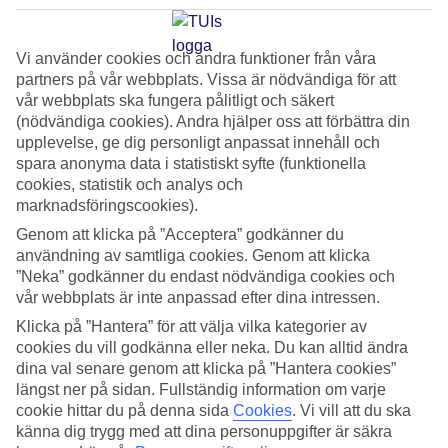
bokning ser du alternativen som finns tillgängliga.
Vi använder cookies och andra funktioner från våra
I de flesta fall möts du av TUIs personal vid ankomst, som
partners på vår webbplats. Vissa är nödvändiga för att
ibland är engelsktalande. Flyger du med reguljärflyg möts du
vår webbplats ska fungera pålitligt och säkert
(nödvändiga cookies). Andra hjälper oss att förbättra din
däremot oftast inte av TUIs personal vid ankomst.
upplevelse, ge dig personligt anpassat innehåll och
spara anonyma data i statistiskt syfte (funktionella
Transfertiden varierar
cookies, statistik och analys och
Transfertiden anges från flygplatsen till närmaste hotell på
marknadsföringscookies).
resmålet. Tiden varierar beroende på vilket hotell du bokat,
Genom att klicka på ”Acceptera” godkänner du
användning av samtliga cookies. Genom att klicka
trafiken samt antal stopp. Transfertiden hittar du under "bra
”Neka” godkänner du endast nödvändiga cookies och
att veta" på resmålssidan. Du hittar även transfertiden under
vår webbplats är inte anpassad efter dina intressen.
rubriken ”Läge” på ditt hotell om du bokat en charterresa.
Klicka på ”Hantera” för att välja vilka kategorier av
cookies du vill godkänna eller neka. Du kan alltid ändra
Boka busstransfer
dina val senare genom att klicka på ”Hantera cookies”
längst ner på sidan. Fullständig information om varje
Bokar du busstransfer kan viss väntetid förekomma på
cookie hittar du på denna sida
Cookies
.
Vi vill att du ska
flygplatsen. Transfern är ibland gemensam för flera flyg, med
känna dig trygg med att dina personuppgifter är säkra