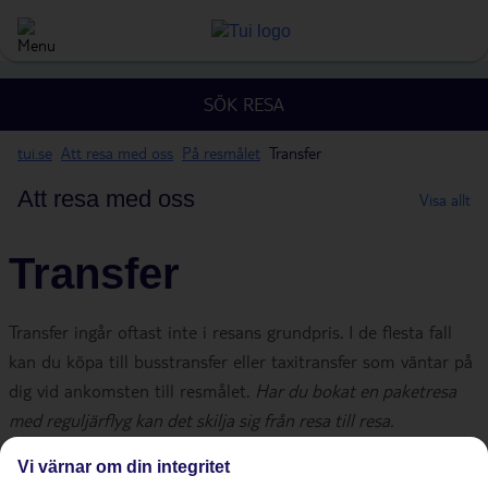
SÖK RESA
tui.se
Att resa med oss
På resmålet
Transfer
Att resa med oss
Visa allt
Transfer
Transfer ingår oftast inte i resans grundpris. I de flesta fall
kan du köpa till busstransfer eller taxitransfer som väntar på
dig vid ankomsten till resmålet.
Har du bokat en paketresa
med reguljärflyg kan det skilja sig från resa till resa.
Vi värnar om din integritet
Priset inkluderar både ankomst och hemresa. När du gör en