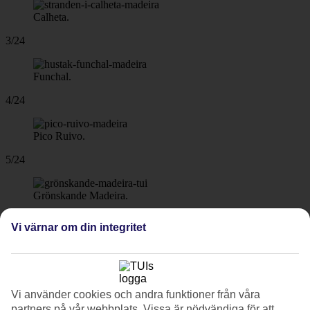
Calheta.
3/24
Funchal.
4/24
Pico Ruivo.
5/24
Grönskande Madeira.
6/24
Vi värnar om din integritet
7/24
Vi använder cookies och andra funktioner från våra
partners på vår webbplats. Vissa är nödvändiga för att