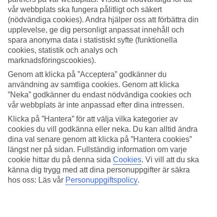
8/24
vår webbplats ska fungera pålitligt och säkert
(nödvändiga cookies). Andra hjälper oss att förbättra din
Funchal.
upplevelse, ge dig personligt anpassat innehåll och
spara anonyma data i statistiskt syfte (funktionella
9/24
cookies, statistik och analys och
marknadsföringscookies).
Madeira är fyllt av vandringsleder.
Genom att klicka på ”Acceptera” godkänner du
användning av samtliga cookies. Genom att klicka
10/24
”Neka” godkänner du endast nödvändiga cookies och
vår webbplats är inte anpassad efter dina intressen.
11/24
Klicka på ”Hantera” för att välja vilka kategorier av
cookies du vill godkänna eller neka. Du kan alltid ändra
dina val senare genom att klicka på ”Hantera cookies”
längst ner på sidan. Fullständig information om varje
12/24
cookie hittar du på denna sida
Cookies
.
Vi vill att du ska
känna dig trygg med att dina personuppgifter är säkra
Linbanan i Funchal.
hos oss: Läs vår
Personuppgiftspolicy
.
13/24