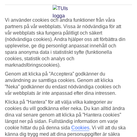
om i världen.
Vi använder cookies och andra funktioner från våra
TUI Airways ingår i världens största charterflygbolagsgrupp,
partners på vår webbplats. Vissa är nödvändiga för att
TUI Airlines. Där ingår även TUI fly i Sverige, TUIfly i
vår webbplats ska fungera pålitligt och säkert
Tyskland, Jetairfly i Belgien, Corsairfly i Frankrike och Arkefly
(nödvändiga cookies). Andra hjälper oss att förbättra din
i Holland. Den kombinerade flygplansflottan för TUI Airlines
upplevelse, ge dig personligt anpassat innehåll och
spara anonyma data i statistiskt syfte (funktionella
består av drygt 150 flygplan. Mer information om
flygbolaget
cookies, statistik och analys och
marknadsföringscookies).
TUI Airways tillåter ensamresande barn från cirka 14 års
Genom att klicka på ”Acceptera” godkänner du
ålder, förutsatt att barnet känner sig trygg med situationen
användning av samtliga cookies. Genom att klicka
”Neka” godkänner du endast nödvändiga cookies och
och att förälder eller annan vårdnadshavare väntar i
vår webbplats är inte anpassad efter dina intressen.
flygplatsbyggnaden tills flyget har avgått.
Klicka på ”Hantera” för att välja vilka kategorier av
cookies du vill godkänna eller neka. Du kan alltid ändra
Förseningsintyg
dina val senare genom att klicka på ”Hantera cookies”
Förseningsintyg från TUI Airways hämtar du via länken
längst ner på sidan. Fullständig information om varje
cookie hittar du på denna sida
Cookies
.
Vi vill att du ska
nedan.
Förseningsintyget laddas upp inom ca 10 dagar efter
känna dig trygg med att dina personuppgifter är säkra
flygningen.