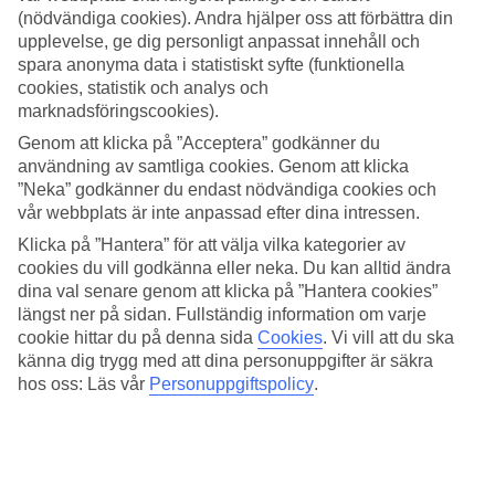
(nödvändiga cookies). Andra hjälper oss att förbättra din
Airshells® är madrasserade och stöttåliga specialväskor som
upplevelse, ge dig personligt anpassat innehåll och
skyddar från skador under bagagehantering på flyget. De
spara anonyma data i statistiskt syfte (funktionella
finns i olika utföranden och storlekar. Att använda dem till
cookies, statistik och analys och
marknadsföringscookies).
barnvagnar är extra populärt, men det finns även Airshells®
som är skräddarsydda för bilbarnstolar, golfbagar, cyklar och
Genom att klicka på ”Acceptera” godkänner du
användning av samtliga cookies. Genom att klicka
annat.
”Neka” godkänner du endast nödvändiga cookies och
vår webbplats är inte anpassad efter dina intressen.
Airshells® ger det perfekta skyddet för:
Klicka på ”Hantera” för att välja vilka kategorier av
cookies du vill godkänna eller neka. Du kan alltid ändra
Barnvagn av sitt-/kombimodell
dina val senare genom att klicka på ”Hantera cookies”
längst ner på sidan. Fullständig information om varje
Tvillingvagn
cookie hittar du på denna sida
Cookies
.
Vi vill att du ska
Paraplyvagn/sulky
känna dig trygg med att dina personuppgifter är säkra
Bilbarnstol
hos oss: Läs vår
Personuppgiftspolicy
.
Golfbag
Cykel
Hopfällbar rullstol