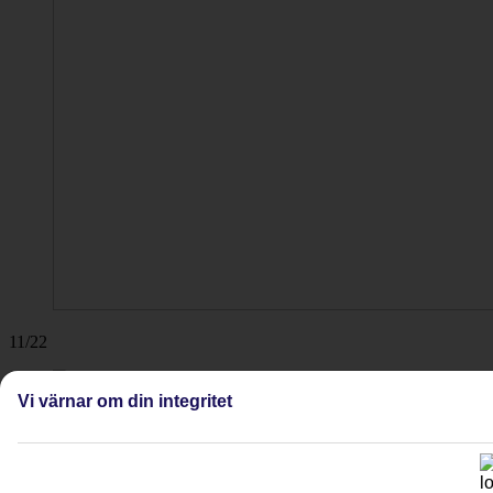
11/22
El Cuyo.
Vi värnar om din integritet
12/22