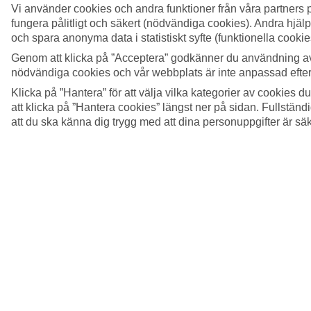
Vi använder cookies och andra funktioner från våra partners 
13/22
fungera pålitligt och säkert (nödvändiga cookies). Andra hjälp
och spara anonyma data i statistiskt syfte (funktionella cooki
Playa del Carmen.
Genom att klicka på ”Acceptera” godkänner du användning av
14/22
nödvändiga cookies och vår webbplats är inte anpassad efter
Klicka på ”Hantera” för att välja vilka kategorier av cookies 
Isla Mujeres.
att klicka på ”Hantera cookies” längst ner på sidan. Fullstän
att du ska känna dig trygg med att dina personuppgifter är sä
15/22