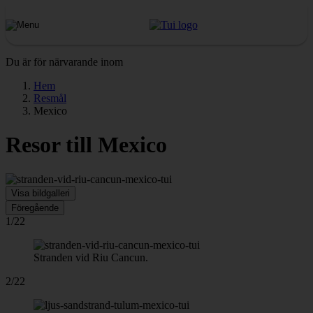
Du är för närvarande inom
Hem
Resmål
Mexico
Resor till Mexico
Visa bildgalleri
Föregående
1/22
Stranden vid Riu Cancun.
2/22