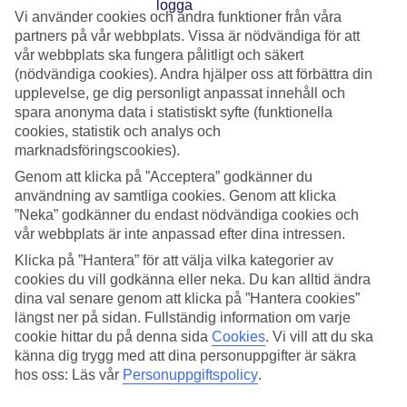
Vi använder cookies och andra funktioner från våra
Ljudnivå mm kontrolleras av de lokala myndigheterna och
partners på vår webbplats. Vissa är nödvändiga för att
kan vara svårt för oss att påverka.
vår webbplats ska fungera pålitligt och säkert
På hotell som har barer och/eller underhållning kan man
(nödvändiga cookies). Andra hjälper oss att förbättra din
störas av musik och barbesökare. Underhållning kan
upplevelse, ge dig personligt anpassat innehåll och
spara anonyma data i statistiskt syfte (funktionella
förekomma både på dag- och kvällstid.
cookies, statistik och analys och
Önskar du framförallt lugn under semestern bör du välja
marknadsföringscookies).
ett hotell utanför tätort där det i hotellbeskrivningen
Genom att klicka på ”Acceptera” godkänner du
framgår att omgivningarna är lugna.
användning av samtliga cookies. Genom att klicka
Du är naturligtvis aldrig garanterad en helt störningsfri
”Neka” godkänner du endast nödvändiga cookies och
vår webbplats är inte anpassad efter dina intressen.
semester då det dagliga livet med sophämtning,
Klicka på ”Hantera” för att välja vilka kategorier av
varuleveranser och hotellets skötsel i övrigt måste fungera.
cookies du vill godkänna eller neka. Du kan alltid ändra
dina val senare genom att klicka på ”Hantera cookies”
Djur och insekter
längst ner på sidan. Fullständig information om varje
cookie hittar du på denna sida
Cookies
.
Vi vill att du ska
känna dig trygg med att dina personuppgifter är säkra
På alla våra resmål finns olika typer av flora och fauna som
hos oss: Läs vår
Personuppgiftspolicy
.
är en del av resmålets naturliga miljö. Önskar du veta vilka