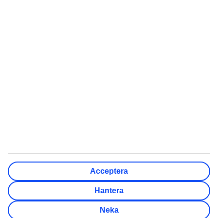
Flygresor
Flyga med barnvagn
Värmeguide
Kort flygtid till värmen i
vinter
Quiz: Vart ska jag resa
Billiga länder att semestra i
Skapa checklista inför
5 billiga weekendstäder i
resan
Europa
Röda dagar 2026
Kan man dricka vattnet
utomlands?
TUI Sverige AB ingår i den nordiska resekoncernen TUI
Nordic, tillsammans med bland annat TUI Norge, TUI
Acceptera
Danmark, TUI Finland, Nazar och flygbolaget TUIfly Nordic.
TUI Nordic är en del av TUI Group. Administrativ adress:
Hantera
Söder Mälarstrand 27, Stockholm. Telefon kundservice:
Neka
0771-84 01 00. Organisationsnummer: 556211-6615.