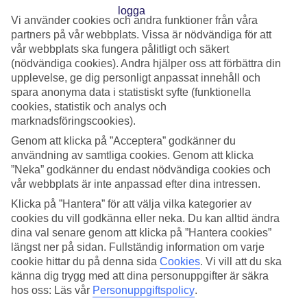
hela Norden.
Vi använder cookies och andra funktioner från våra
partners på vår webbplats. Vissa är nödvändiga för att
Bolaget flyger med flygplan av typen Boeing 737-800 och
vår webbplats ska fungera pålitligt och säkert
(nödvändiga cookies). Andra hjälper oss att förbättra din
737-700 med plats för 189 respektive 148 passagerare.
upplevelse, ge dig personligt anpassat innehåll och
spara anonyma data i statistiskt syfte (funktionella
Jettimes kundservice kan kontaktas på:
cookies, statistik och analys och
customerservice@jettime.com
marknadsföringscookies).
Genom att klicka på ”Acceptera” godkänner du
användning av samtliga cookies. Genom att klicka
För frågor angående bagage samt försenat bagage kan
”Neka” godkänner du endast nödvändiga cookies och
Jettime kontaktas på: bagageservice@jettime.com eller +45
vår webbplats är inte anpassad efter dina intressen.
32 46 73 17
Klicka på ”Hantera” för att välja vilka kategorier av
cookies du vill godkänna eller neka. Du kan alltid ändra
Mer information om Jettime, inklusive användning av
dina val senare genom att klicka på ”Hantera cookies”
längst ner på sidan. Fullständig information om varje
persondata, finns på företagets hemsida.
cookie hittar du på denna sida
Cookies
.
Vi vill att du ska
känna dig trygg med att dina personuppgifter är säkra
Information om GDPR och hantering av personuppgifter
hos oss: Läs vår
Personuppgiftspolicy
.
hittar du på Jettimes hemsida.