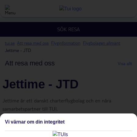
SÖK RESA
tui.se
Att resa med oss
Flyginformation
Flygbolagen allmänt
Jettime - JTD
Att resa med oss
Visa allt
Jettime - JTD
Jettime är ett danskt charterflygbolag och en nära
samarbetspartner till TUI.
Vi värnar om din integritet
Bolaget har besättningsbaser i Danmark, Sverige och Finland
och utför flygningar för TUI från stora och små flygplatser i