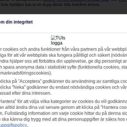
ela familjen kan ta ett dopp direkt från hotellets terrass.
m din integritet
h dryck. Ibland ingår även olika aktiviteter och upplevelser på hotellet.
 cookies och andra funktioner från våra partners på vår webbpl
om letar efter
billiga resor till Rhodos
med All Inclusive kan du sortera li
ga för att vår webbplats ska fungera pålitligt och säkert (nödvä
odos
.
ndra hjälper oss att förbättra din upplevelse, ge dig personligt 
h spara anonyma data i statistiskt syfte (funktionella cookies, sta
 marknadsföringscookies).
klicka på ”Acceptera” godkänner du användning av samtliga coo
klicka ”Neka” godkänner du endast nödvändiga cookies och vå
assad efter dina intressen.
Hantera” för att välja vilka kategorier av cookies du vill godkänna
n alltid ändra dina val senare genom att klicka på ”Hantera coo
n. Fullständig information om varje cookie hittar du på denna s
 du ska känna dig trygg med att dina personuppgifter är säkra hos
ppgiftspolicy
.