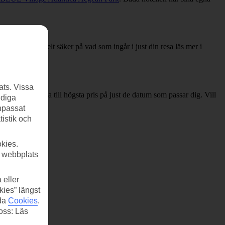
 För att vara helt säker på vad som ingår i just din resa läs mer i
ats. Vissa
stan efter lägsta till högsta pris på just de datum som passar dig. Vill
ndiga
anpassat
tistik och
kies.
r webbplats
 eller
kies” längst
ida
Cookies
.
 oss: Läs