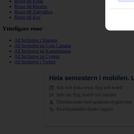
Resor till Kreta
Resor till Rhodos
Resor till Zakynthos
Resor till Kos
Ytterligare resor
All Inclusive i Spanien
All Inclusive på Gran Canaria
All Inclusive på Kanarieöarna
All Inclusive på Cypern
All Inclusive i Turkiet
Hela semestern i mobilen.
L
Sök och boka resor, flyg och hotell
Info om flyg, hotell och transfer
Direktkontakt med guiderna dygnet runt
Få erbjudanden direkt i appen