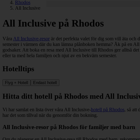
Rhodos
All Inclusive
All Inclusive på Rhodos
Våra
All Inclusive-resor
är det perfekta valet för dig som vill äta och
semester i värmen där du kan lämna plånboken hemma? Åk på en All Inc
godsaker. Att boka en resa med All Inclusive till Rhodos ger alltså de
eller ta med hela familjen och njut av en bekväm semester.
Hotelltips
Flyg + Hotell
Endast hotell
Hitta ditt hotell på Rhodos med All Inclusi
Vi har samlat en lista över våra All Inclusive-
hotell på Rhodos
, så att
har det som tillval när du genomför din bokning.
All Inclusive-resor på Rhodos för familjer med barn
Om du planerar en All Inclusive-resa till Rhodos med barn, rekommen