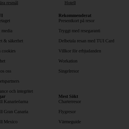
ära resmål
Hotell
I
Rekommenderat
taget
Presentkort på resor
& media
Tryggt med resegaranti
tet & säkerhet
Delbetala resan med TUI Card
 cookies
Villkor för erbjudanden
het
Workation
os oss
Singelresor
tspartners
nce och integritet
gar
Mest Sökt
ill Kanarieöarna
Charterresor
ill Gran Canaria
Flygresor
ill Mexico
Värmeguide