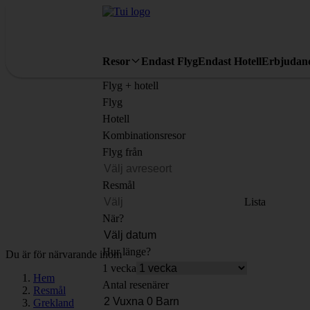
Resor
Endast Flyg
Endast Hotell
Erbjudan
Flyg + hotell
Flyg
Hotell
Kombinationsresor
Flyg från
Resmål
Lista
När?
Hur länge?
Du är för närvarande inom
1 vecka
Hem
Antal resenärer
Resmål
Grekland