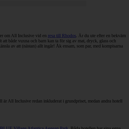
mer om All Inclusive vid en
resa till Rhodos
. Är du ute efter en bekväm
 att både vuxna och barn kan ta för sig av mat, dryck, glass och
skänsla av att (nästan) allt ingår! Åk ensam, som par, med kompisarna
ell är All Inclusive redan inkluderat i grundpriset, medan andra hotell
BLUE Village Atlantica Aegean Park
. Båda hotellen har sina egna