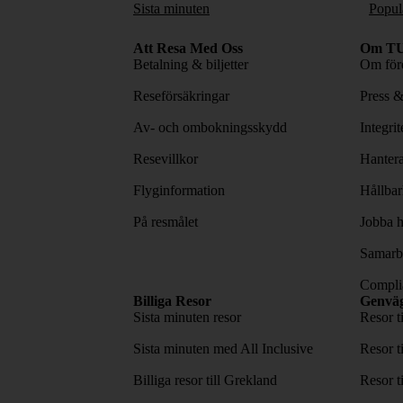
Sista minuten
Popul
Att Resa Med Oss
Om TU
Betalning & biljetter
Om före
Reseförsäkringar
Press 
Av- och ombokningsskydd
Integri
Resevillkor
Hantera
Flyginformation
Hållbar
På resmålet
Jobba h
Samarbe
Complia
Billiga Resor
Genvä
Sista minuten resor
Resor t
Sista minuten med All Inclusive
Resor t
Billiga resor till Grekland
Resor t