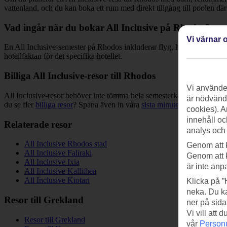
vattenland, och du kan boka ett rum med direkt tillgång till poolen där h
Vad ingår när du bokar All Inclusive på Rhodos?
Vi värnar o
En All Inclusive-semester på Rhodos inkluderar flyg, hotell, måltider oc
hotellfaktan för det specifika hotellet.
Billiga All Inclusive-resor till Rhodos
Vi använder
All Inclusive-resor behöver inte tömma hela semesterkassan. För dig s
är nödvändi
du se fler
billiga resor
? Spana även in våra
sista minuten-resor till Rh
cookies). A
innehåll oc
Relaterade resor
analys och
All Inclusive Rhodos stad
Genom att 
All Inclusive Faliraki
Genom att 
All Inclusive Ixia
är inte anp
All Inclusive Kallithea
All Inclusive Kiotari
Klicka på ”
neka. Du ka
Resor till Grekland
ner på sida
Vi vill att
Resor till Grekland
vår
Personu