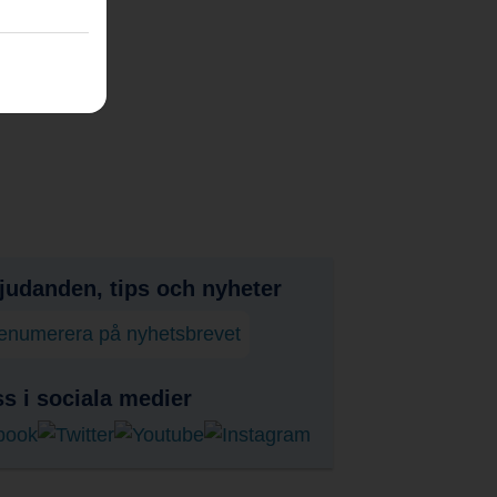
judanden, tips och nyheter
enumerera på nyhetsbrevet
ss i sociala medier