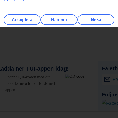
Acceptera
Hantera
Neka
adda ner TUI-appen idag!
Få erb
Scanna QR-koden med din
Pr
mobilkamera för att ladda ned
appen.
Följ o