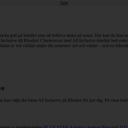
Sök
 dricka gott på hotellet utan att behöva tänka på notan. Här kan du läsa 
lusive till Rhodos! Charterresor med All Inclusive innebär helt enkelt
t bästa av två världar under din semester: sol och värme – och en frihet
ve
 du kan välja det bästa All Inclusive på Rhodos för just dig. På vissa hot
derar vi familjehotellen
BLUE STAR Atlantica Aegean Blue
och
TUI 