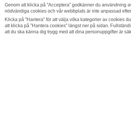
Cap de Formentor.
Genom att klicka på ”Acceptera” godkänner du användning av
nödvändiga cookies och vår webbplats är inte anpassad efter
18/18
Klicka på ”Hantera” för att välja vilka kategorier av cookies 
att klicka på ”Hantera cookies” längst ner på sidan. Fullstän
Platja de Muro.
att du ska känna dig trygg med att dina personuppgifter är sä
Nästa