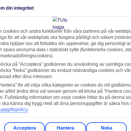
I Card
m din integritet
m betalas innan avresa
 cookies och andra funktioner från våra partners på vår webbpl
ga för att vår webbplats ska fungera pålitligt och säkert (nödvä
reser med TUI fly från Sverige
ndra hjälper oss att förbättra din upplevelse, ge dig personligt 
h spara anonyma data i statistiskt syfte (funktionella cookies, sta
 marknadsföringscookies).
r per år
klicka på ”Acceptera” godkänner du användning av samtliga coo
klicka ”Neka” godkänner du endast nödvändiga cookies och vå
assad efter dina intressen.
Hantera” för att välja vilka kategorier av cookies du vill godkänna
n alltid ändra dina val senare genom att klicka på ”Hantera coo
Ansök på en minut – f
n. Fullständig information om varje cookie hittar du på denna s
 du ska känna dig trygg med att dina personuppgifter är säkra hos
TUI Card är ett samarbete med b
ppgiftspolicy
.
några få enkla uppgifter och får 
Acceptera
Hantera
Neka