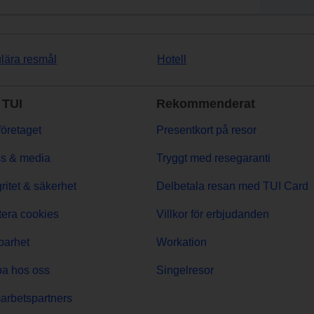
lära resmål
Hotell
TUI
Rekommenderat
öretaget
Presentkort på resor
s & media
Tryggt med resegaranti
gritet & säkerhet
Delbetala resan med TUI Card
era cookies
Villkor för erbjudanden
barhet
Workation
a hos oss
Singelresor
rbetspartners