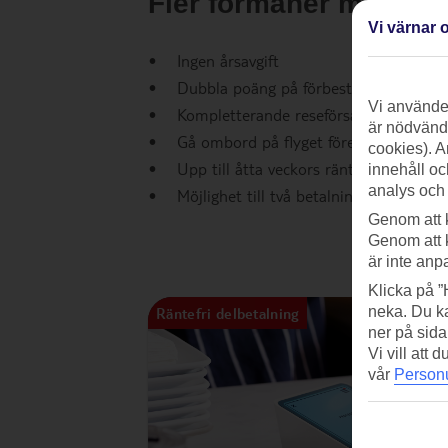
Fler förmåner med TU
Vi värnar o
• Ingen årsavgift
• Dubbla poäng på förbeställd taxfree so
Vi använder
• Kompletterande reseförsäkring ingår
är nödvändi
• Gå ombord på flyget före andra när du 
cookies). A
• Upp till åtta veckors räntefri kredit
innehåll oc
analys och
• Möjlighet till två betalningsfria månade
Genom att 
Genom att 
är inte anp
Klicka på ”
neka. Du ka
Räntefri delbetalning
ner på sida
Vi vill att
vår
Personu