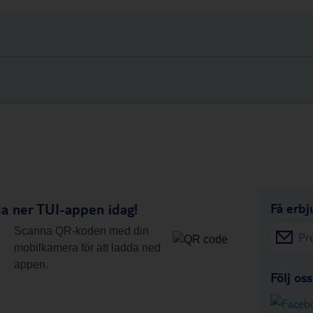
a ner TUI-appen idag!
Få erbj
Scanna QR-koden med din
Pr
mobilkamera för att ladda ned
appen.
Följ os