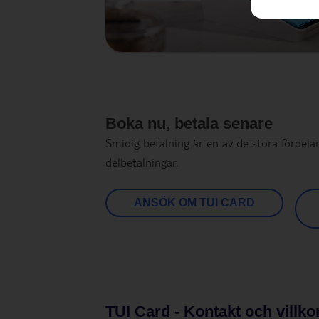
Boka nu, betala senare
Smidig betalning är en av de stora fördelar
delbetalningar.
ANSÖK OM TUI CARD
TUI Card - Kontakt och villko