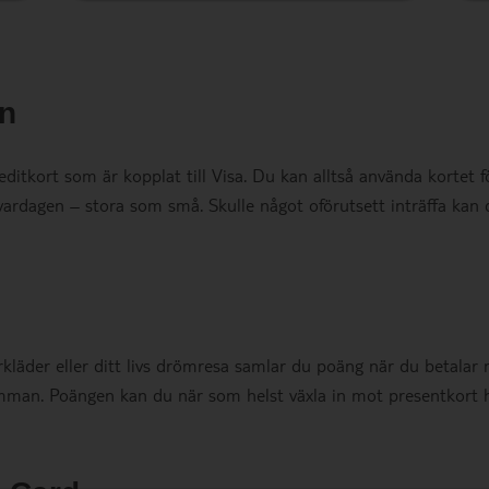
an
ditkort som är kopplat till Visa. Du kan alltså använda kortet f
ardagen – stora som små. Skulle något oförutsett inträffa kan 
kläder eller ditt livs drömresa samlar du poäng när du betalar
mman. Poängen kan du när som helst växla in mot presentkort 