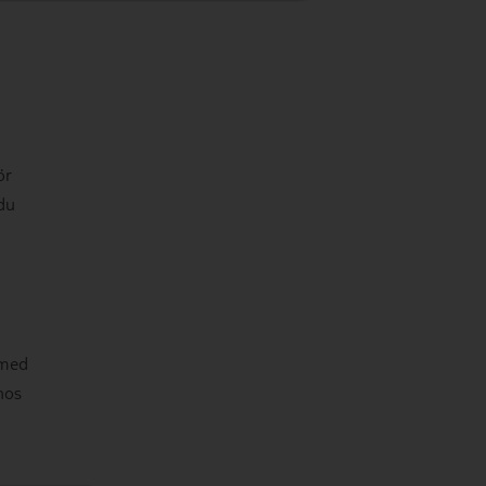
ör
du
 med
hos