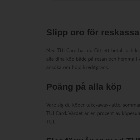
Slipp oro för reskass
Med TUI Card har du fått ett betal- och kre
alla dina köp både på resan och hemma i v
ansöka om höjd kreditgräns.
Poäng på alla köp
Vare sig du köper take-away-latte, sommar
TUI Card. Värdet är en procent av köpesu
TUI.