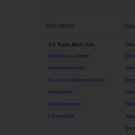
Sista minuten
Popu
Att Resa Med Oss
Om 
Betalning & biljetter
Om f
Reseförsäkringar
Pres
Av- och ombokningsskydd
Inte
Resevillkor
Hant
Flyginformation
Håll
På resmålet
Jobb
Sama