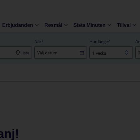
Erbjudanden
Resmål
Sista Minuten
Tillval
När?
Hur länge?
An
Lista
1 vecka
nj!