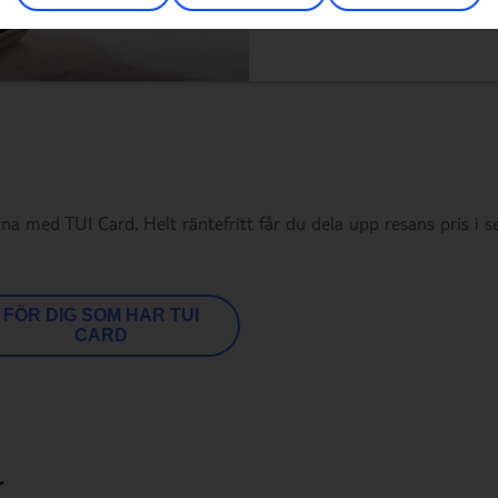
na med TUI Card. Helt räntefritt får du dela upp resans pris i s
FÖR DIG SOM HAR TUI
CARD
r