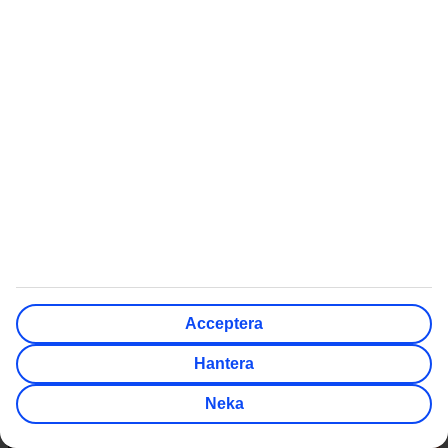
I våra charterresor ingår paketreselagens garantier, som
återbetalning inom 14 dagar och ny resa/pengarna tillbaka om
resan ställs in av annan part. Med TUIs prisvärda av- och
ombokningsskydd får du också oslagbar trygghet som öppet köp
och fri ombokning ett visst antal dagar innan avresa, retroaktiva
rabatter vid sänkt pris och pengarna tillbaka med sjukintyg.​
Läs mer om fördelarna »
Var är det varmt just nu?
Tricket är att veta vart man ska resa för att hitta sin favorittemperatur.
Med TUIs värmeguide kan du se vart det är varmt just nu.
Acceptera
Hantera
Neka