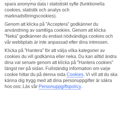
spara anonyma data i statistiskt syfte (funktionella
cookies, statistik och analys och
marknadsföringscookies).
Genom att klicka på ”Acceptera” godkänner du
användning av samtliga cookies. Genom att klicka
Mauritius
”Neka” godkänner du endast nödvändiga cookies och
vår webbplats är inte anpassad efter dina intressen.
Kritvita stränder, kokospalmer, avkoppling och ett turkost hav.
Klicka på ”Hantera” för att välja vilka kategorier av
För många är Mauritius en drömdestination.
cookies du vill godkänna eller neka. Du kan alltid ändra
dina val senare genom att klicka på ”Hantera cookies”
Boka här »
längst ner på sidan. Fullständig information om varje
cookie hittar du på denna sida
Cookies
.
Vi vill att du ska
känna dig trygg med att dina personuppgifter är säkra
hos oss: Läs vår
Personuppgiftspolicy
.