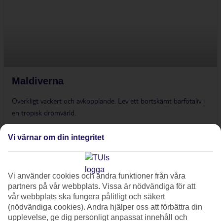
Maldiverna
Overkligt vackert och avkopplande. Lev ett bortskämt barfotaliv i
en tropisk drömvärld.
Boka här »
Vi värnar om din integritet
Vi använder cookies och andra funktioner från våra
partners på vår webbplats. Vissa är nödvändiga för att
vår webbplats ska fungera pålitligt och säkert
(nödvändiga cookies). Andra hjälper oss att förbättra din
upplevelse, ge dig personligt anpassat innehåll och