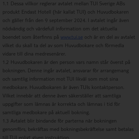
1.1 Dessa villkor reglerar avtalet mellan TUI Sverige ABs
produkt Endast Hotell (här kallat TUI) och Huvudbokaren
och gäller från den 9 september 2024. I avtalet ingår även
nödvändig och värdefull information om det aktuella
boendet som återfinns på
www.tui.se
och är en del av avtalet
vilket du skall ta del av som Huvudbokare och förmedla
vidare till dina medresenärer.
1.2 Huvudbokaren är den person vars namn står överst på
bokningen. Denne ingår avtalet, ansvarar för arrangemang
och samtlig information mot TUI likväl som mot sina
medbokare. Huvudbokaren är även TUIs kontaktperson.
Vilket innebär att denne även säkerställer att samtliga
uppgifter som lämnas är korrekta och lämnas i tid för
samtliga medbokare på aktuell bokning.
1.3 Avtalet blir bindande för parterna när bokningen
genomförs, bekräftas med bokningsbekräftelse samt betalas
till TUI enligt given instruktion.