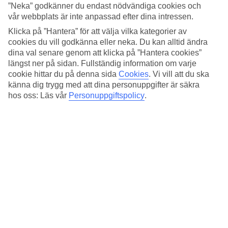
arrangemang som bekräftats av TUI genom
”Neka” godkänner du endast nödvändiga cookies och
bokningsbekräftelsen vilken e-postas till Huvudbokaren i
vår webbplats är inte anpassad efter dina intressen.
samband med den genomförda bokningen. I avtalet ingår
Klicka på ”Hantera” för att välja vilka kategorier av
cookies du vill godkänna eller neka. Du kan alltid ändra
även viktig avtalsinformation såsom hotellklassificering,
dina val senare genom att klicka på ”Hantera cookies”
rumstyper och hotelltjänster och återfinns på TUIs
längst ner på sidan. Fullständig information om varje
webbplats www.tui.se vilket man ska ta del av eftersom det
cookie hittar du på denna sida
Cookies
.
Vi vill att du ska
är en del av avtalet.
känna dig trygg med att dina personuppgifter är säkra
hos oss: Läs vår
Personuppgiftspolicy
.
3. Betalning och Avbokningskostnader
3.1 Bokningens pris avgörs av den bokningskategori som
väljs vid bokningstillfället och vistelsen betalas i enlighet med
vald kategori. Betalningsinformation visas tydligt i
bokningsdialog likväl som på bokningsbekräftelse samt
återfinns även på myTUI.
3.2 TUIs olika bokningsalternativ och avbokningskostnader
3.2.1 Betalnings- och avbeställningsvillkor varierar mellan de
olika bokningsalternativ och hotell samt anges direkt i