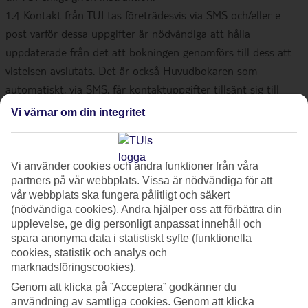
1.4 Kontakt från TUI tas företrädesvis via SMS och/eller e-
post varför dessa uppgifter är nödvändiga att hålla
uppdaterade från det att bokningen genomförs till dess att
vistelsen avslutats. Det är också Huvudbokaren som
automatiskt, via SMS, får kontaktuppgifter tillsänt sig till
TUIs Service Centers online guider samt till myTUI som är
Vi värnar om din integritet
samlingssidan för TUIs bokningar på www.tui.se.
1.5 Huvudbokaren är ekonomiskt ansvarig för bokningen och
säkerställer betalning likväl som en eventuell återbetalning
Vi använder cookies och andra funktioner från våra
sker till Huvudbokaren förutsatt att det är dennes kredit-
partners på vår webbplats. Vissa är nödvändiga för att
vår webbplats ska fungera pålitligt och säkert
eller betalkort som använts. Om betalningen genomförts
(nödvändiga cookies). Andra hjälper oss att förbättra din
med annans kort är huvudregeln att återbetalning också sker
upplevelse, ge dig personligt anpassat innehåll och
till detta kredit- eller betalkort.
spara anonyma data i statistiskt syfte (funktionella
cookies, statistik och analys och
marknadsföringscookies).
2. Avtalets innebörd
Genom att klicka på ”Acceptera” godkänner du
2.1 Avtalet (Bokningsbekräftelsen) innehåller de tjänster och
användning av samtliga cookies. Genom att klicka