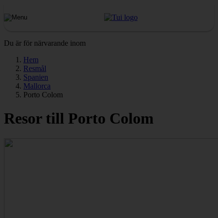
Du är för närvarande inom
Hem
Resmål
Spanien
Mallorca
Porto Colom
Resor till Porto Colom