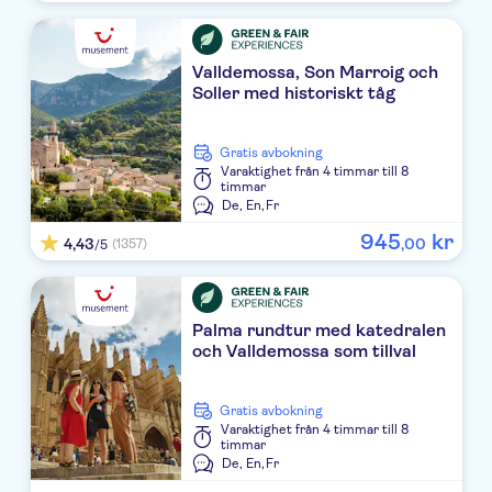
ALLSUN MARIANT PARK
Blue Sea Gran Playa
Valldemossa, Son Marroig och
Soller med historiskt tåg
Rigo
Holiday Village Majorca
Gratis avbokning
Varaktighet
från 4 timmar till 8
timmar
Hipotels Hipocampo Playa
De,
En,
Fr
945
kr
Splashworld Bouganvilla
4,43
,
00
(1357)
/5
TUI BLUE Grupotel Mallorca Mar
Veronica
Palma rundtur med katedralen
och Valldemossa som tillval
Protur Bahia Azul Apartamentos
Gratis avbokning
Universal Bikini
Varaktighet
från 4 timmar till 8
timmar
Hipotels Eurotel Punta Rotja
De,
En,
Fr