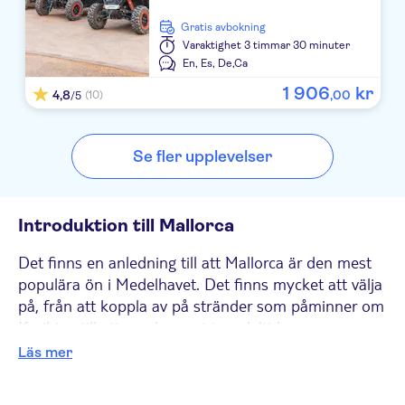
Playa Dorada
Gratis avbokning
Varaktighet
3 timmar 30 minuter
Blue Sea Hotel Don Jaime
En,
Es,
De,
Ca
Club S'Illot
1
906
kr
4,8
,
00
(10)
/5
Hotel Peymar
Se fler upplevelser
Ciudad Laurel
Millor Sol
Introduktion till Mallorca
Club Simo
Det finns en anledning till att Mallorca är den mest
La Santa Maria Playa
populära ön i Medelhavet. Det finns mycket att välja
på, från att koppla av på stränder som påminner om
Voramar
Karibien till att vandra runt i medeltida
TUI FAMILY LIFE Coma Gran
muromgärdade städer och köra längs natursköna
Läs mer
vägar. I norr kommer du att bli förälskad i städerna
Elegance Vista Blava
Alcudia och Pollença, medan du i väster kommer att