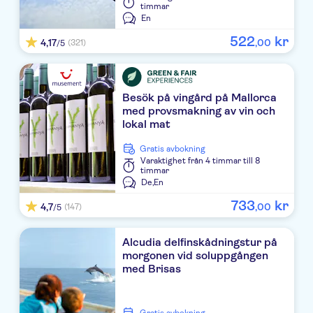
timmar
En
Cala Morlanda Suites
522
kr
4,17
,
00
(321)
/5
HOTEL SATURNO CALA MILLOR
Protur Vista Badia
Besök på vingård på Mallorca
Catalonia Del Mar
med provsmakning av vin och
lokal mat
Protur Atalaya
Gratis avbokning
Varaktighet
från 4 timmar till 8
LOS ALAMOS ( C.MILLOR )
timmar
De,
En
Cala Millor Garden
733
kr
4,7
,
00
(147)
/5
LEVANTE LA LUNA
Alcudia delfinskådningstur på
Safari Park
morgonen vid soluppgången
med Brisas
Isabel
Protur Bonaire Aparthotel