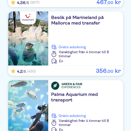
467
kr
4,36
,
00
(1977)
CM Playa del Moro
/5
THB Sa Coma Platja
Besök på Marineland på
Mallorca med transfer
Hipotels Marfil Playa
TUI BLUE LEVANTE
Gratis avbokning
Anba Romani
Varaktighet
från 4 timmar till 8
timmar
Gran Sol .
En
356
kr
4,2
,
00
(450)
/5
Protur Alicia
Hipotels Mercedes
Palma Aquarium med
Palia Sa Coma Playa
transport
Hotel Levante Park
Gratis avbokning
Girasol
Varaktighet
från 4 timmar till 8
timmar
En