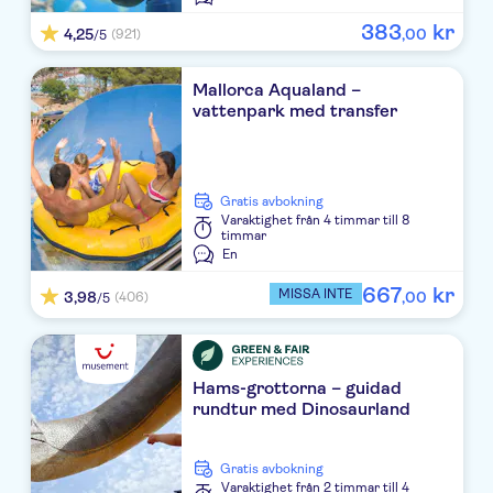
Protur Playa Cala Millor
383
kr
4,25
,
00
(921)
/5
Hipocampo Palace
Mallorca Aqualand –
Playa Port Vell
vattenpark med transfer
Morito
R2 Cala Millor Beach Apartment
Gratis avbokning
Varaktighet
från 4 timmar till 8
Universal Perla de s'Illot
timmar
En
Hipotels Don Juan
667
kr
MISSA INTE
3,98
,
00
(406)
/5
Moreyo
Protur Palmeras Playa
Hams-grottorna – guidad
Hipotels Mediterraneo
rundtur med Dinosaurland
Cala Bona
Gratis avbokning
CM Castell de Mar
Varaktighet
från 2 timmar till 4