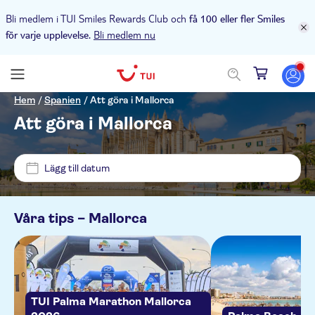
Bli medlem i TUI Smiles Rewards Club och
få 100 eller fler Smiles
Bli medlem nu
för varje upplevelse.
Pris (vuxen)
Hem
/
Spanien
/
Att göra i Mallorca
Att göra i Mallorca
Upphämtning på hotell
kr
kr
Min
Max
Lägg till datum
Alternativ
NO-PICKUP
Omedelbar bekräftelse
Kategorier
Våra tips –
Mallorca
Son Corb Boutique Hotel
Gratis avbokning
Aktiviteter
Europa Apartamentos
Språk på utflykten
Elektronisk biljett
Vattenaktiviteter
Utflykter & dagsturer
Hipotels Dunas
Guidad rundtur
English
TUI Palma Marathon Mallorca
Utomhusaktiviteter
Båtturer
Biljetter och evenemang
Hipotels Flamenco