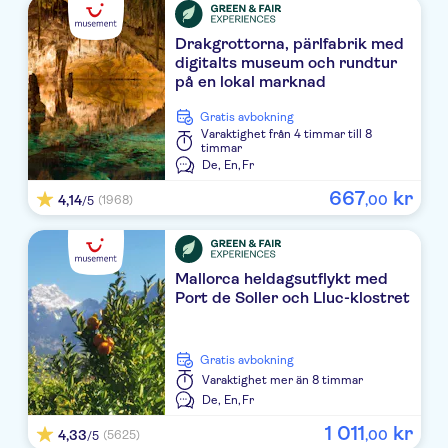
TUI BLUE SENSATORI BIOMAR
Drakgrottorna, pärlfabrik med
digitalts museum och rundtur
Iberostar Waves Cala Millor
på en lokal marknad
Sabina
Gratis avbokning
Varaktighet
från 4 timmar till 8
Playa Moreia
timmar
De,
En,
Fr
Hipotels Said
667
kr
4,14
,
00
(1968)
/5
Protur Sa Coma Playa Hotel & Spa
Protur Floriana Resort
Mallorca heldagsutflykt med
Port de Soller och Lluc-klostret
Apartamentos Elegance Sol Y Mar
Sur
Gratis avbokning
Varaktighet
mer än 8 timmar
Hipotels Hipocampo
De,
En,
Fr
CM Mallorca Palace
1
011
kr
4,33
,
00
(5625)
/5