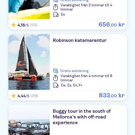
Gratis avbokning
Varaktighet
från 2 timmar till 4
PROTUR BONAMAR
timmar
En
Cristina Apartamentos Villas
656
kr
4,18
,
00
(153)
/5
Sabina Playa
Robinson katamarantur
MARINS BEACH CLUB
Globales Cala Bona Suites
Tropicana-Cala Millor
Gratis avbokning
Varaktighet
från 4 timmar till 8
Mariant
timmar
De,
Es,
En,
Fr
Playa Blanca
833
kr
4,44
,
00
(218)
/5
Marins Playa
Buggy tour in the south of
Atolon
Mallorca's with off-road
experience
Residencia son Floriana