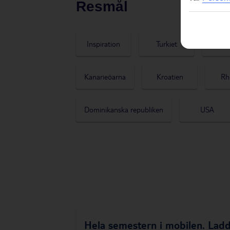
Resmål
Inspiration
Turkiet
Cyp
Kanarieöarna
Kroatien
Rh
Dominikanska republiken
USA
Hela semestern i mobilen.
Ladd