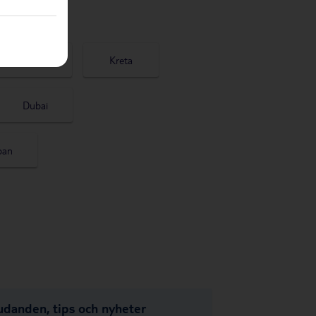
Grekland
Kreta
Dubai
pan
udanden, tips och nyheter