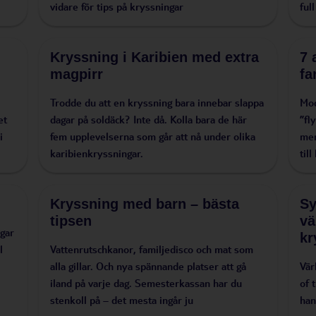
vidare för tips på kryssningar
ful
Kryssning i Karibien med extra
7 
magpirr
fa
Trodde du att en kryssning bara innebar slappa
Mod
et
dagar på soldäck? Inte då. Kolla bara de här
”fl
i
fem upplevelserna som går att nå under olika
men
karibienkryssningar.
til
Kryssning med barn – bästa
Sy
tipsen
vä
gar
kr
l
Vattenrutschkanor, familjedisco och mat som
alla gillar. Och nya spännande platser att gå
Vär
iland på varje dag. Semesterkassan har du
of 
stenkoll på – det mesta ingår ju
han