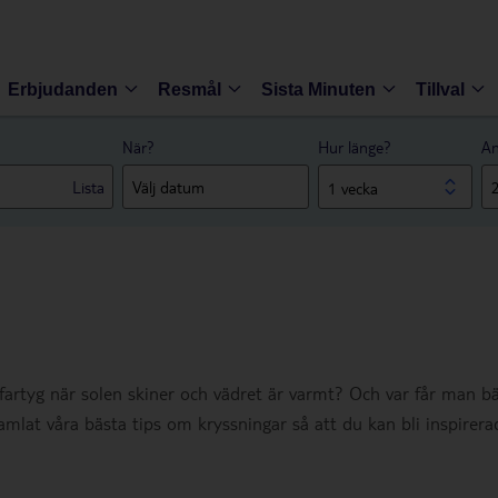
Erbjudanden
Resmål
Sista Minuten
Tillval
När?
Hur länge?
An
Lista
1 vecka
sfartyg när solen skiner och vädret är varmt? Och var får man bä
amlat våra bästa tips om kryssningar så att du kan bli inspirera