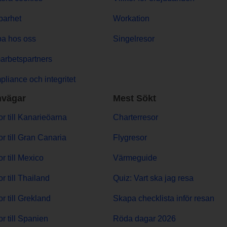
barhet
Workation
a hos oss
Singelresor
rbetspartners
liance och integritet
vägar
Mest Sökt
r till Kanarieöarna
Charterresor
r till Gran Canaria
Flygresor
r till Mexico
Värmeguide
r till Thailand
Quiz: Vart ska jag resa
r till Grekland
Skapa checklista inför resan
r till Spanien
Röda dagar 2026