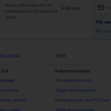
Scanna QR-koden med din
Pr
mobilkamera för att ladda ned
appen.
Följ os
lära resmål
Hotell
TUI
Rekommenderat
öretaget
Presentkort på resor
s & media
Tryggt med resegaranti
gritet & säkerhet
Delbetala resan med TUI Card
era cookies
Villkor för erbjudanden