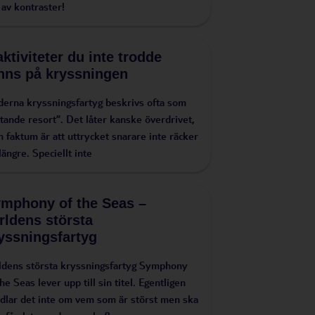
l av kontraster!
aktiviteter du inte trodde
nns på kryssningen
erna kryssningsfartyg beskrivs ofta som
ytande resort”. Det låter kanske överdrivet,
 faktum är att uttrycket snarare inte räcker
l längre. Speciellt inte
mphony of the Seas –
rldens största
yssningsfartyg
ldens största kryssningsfartyg Symphony
the Seas lever upp till sin titel. Egentligen
dlar det inte om vem som är störst men ska