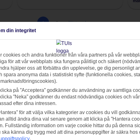
man
1
2
Nästa sida
m din integritet
 cookies och andra funktioner från våra partners på vår webbpl
ga för att vår webbplats ska fungera pålitligt och säkert (nödvä
ndra hjälper oss att förbättra din upplevelse, ge dig personligt 
h spara anonyma data i statistiskt syfte (funktionella cookies, sta
ps & Packlistor
Hotelltips
Resa med barn
Mat & 
 marknadsföringscookies).
klicka på ”Acceptera” godkänner du användning av samtliga coo
Flyg
Hållbarhet
Storstadsresor
Träning & H
klicka ”Neka” godkänner du endast nödvändiga cookies och vå
assad efter dina intressen.
Hantera” för att välja vilka kategorier av cookies du vill godkänna
n alltid ändra dina val senare genom att klicka på ”Hantera coo
n. Fullständig information om varje cookie hittar du på denna s
 du ska känna dig trygg med att dina personuppgifter är säkra hos
ppgiftspolicy
.