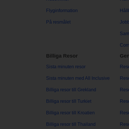
Flyginformation
Håll
På resmålet
Jobb
Sama
Comp
Billiga Resor
Gen
Sista minuten resor
Reso
Sista minuten med All Inclusive
Reso
Billiga resor till Grekland
Reso
Billiga resor till Turkiet
Reso
Billiga resor till Kroatien
Reso
Billiga resor till Thailand
Reso