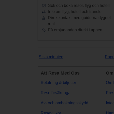
Sök och boka resor, flyg och hotell
Info om flyg, hotell och transfer
Direktkontakt med guiderna dygnet
runt
Få erbjudanden direkt i appen
Sista minuten
Popu
Att Resa Med Oss
Om 
Betalning & biljetter
Om f
Reseförsäkringar
Pres
Av- och ombokningsskydd
Inte
Resevillkor
Hant