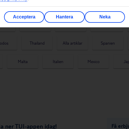
Acceptera
Hantera
Neka
ern
Kap Verde
Mallorca
Gran Canaria
odos
Thailand
Alla artiklar
Spanien
Malta
Italien
Mexico
Ja
a ner TUI-appen idag!
Få erbj