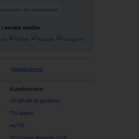
enumerera på nyhetsbrevet
s i sociala medier
Weekendresor
Kundservice
Så lätt når du guiderna
TUI-appen
myTUI
TUI Smiles Rewards Club