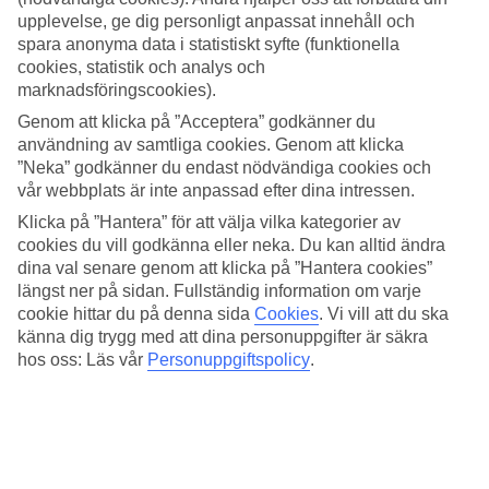
samlat information om väder, temperatur och klimat i Los Angeles
upplevelse, ge dig personligt anpassat innehåll och
under olika månader.
spara anonyma data i statistiskt syfte (funktionella
När är det bäst att åka till Los Angeles?
cookies, statistik och analys och
marknadsföringscookies).
Vädret i Los Angeles är skönt året om. För sol och varma
Genom att klicka på ”Acceptera” godkänner du
temperaturer är vår och sommar perfekta årstider att besöka staden.
användning av samtliga cookies. Genom att klicka
April och maj bjuder på sköna vårdagar, medan juni, juli och augusti
ger det varmaste vädret med temperaturer kring 25 grader.
”Neka” godkänner du endast nödvändiga cookies och
vår webbplats är inte anpassad efter dina intressen.
Vill du undvika folkmassorna? Besök Los Angeles under hösten.
September och oktober är fortfarande varma och soliga, vilket gör
Klicka på ”Hantera” för att välja vilka kategorier av
det till perfekta månader för sightseeing. För de som gillar mildare
cookies du vill godkänna eller neka. Du kan alltid ändra
temperaturer är vinter och tidig vår är ett bra val. Los Angeles väder
dina val senare genom att klicka på ”Hantera cookies”
i december, januari och februari är svalare, men fortfarande
längst ner på sidan. Fullständig information om varje
behagligt, med temperaturer som sällan sjunker under 15 grader.
cookie hittar du på denna sida
Cookies
.
Vi vill att du ska
känna dig trygg med att dina personuppgifter är säkra
Hur kallt är det i Los Angeles på vintern?
hos oss: Läs vår
Personuppgiftspolicy
.
Los Angeles temperatur i vintermånaderna ligger vanligtvis runt 18-
20 grader. På kvällar och nätter sjunker temperaturen till omkring 10
grader.
Hur varmt är det i Los Angeles på sommaren?