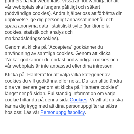
vintern och dagstemperaturer nära 30 grader under sommaren. I
partners på vår webbplats. Vissa är nödvändiga för att
tabellen nedan hittar du inte bara temperaturer uppdelat på årets
vår webbplats ska fungera pålitligt och säkert
månader utan även för specifika orter. På så sätt kan du ta reda på
(nödvändiga cookies). Andra hjälper oss att förbättra din
exakt hur klimatet är i Puerto Rico, San Agustin, Playa del Inglés,
upplevelse, ge dig personligt anpassat innehåll och
Puerto de Mogan eller någon annan av alla favoritorter Gran
spara anonyma data i statistiskt syfte (funktionella
Canaria har att erbjuda.
cookies, statistik och analys och
marknadsföringscookies).
Hur är vädret på Gran Canaria året runt?
Genom att klicka på ”Acceptera” godkänner du
Vädret på Gran Canaria är varmt och härligt året om. Därför har det
användning av samtliga cookies. Genom att klicka
blivit populärt att resa till Gran Canaria såväl under sommaren som
”Neka” godkänner du endast nödvändiga cookies och
under högsäsongen som sträcker sig från november hela vägen in i
vår webbplats är inte anpassad efter dina intressen.
februari. Vanligt är att man bokar en resa över vinterlovet. I
december och januari är klimatet på Gran Canaria inte fullt så varmt
Klicka på ”Hantera” för att välja vilka kategorier av
som under sommaren och hösten, men vem säger nej till underbara
cookies du vill godkänna eller neka. Du kan alltid ändra
dagstemperaturer på omkring 21–22 grader och vattentemperaturer
dina val senare genom att klicka på ”Hantera cookies”
på ca 19 när mörkret och snön ligger tungt hemma.
längst ner på sidan. Fullständig information om varje
Hur är vädret på Gran Canaria under vintern?
cookie hittar du på denna sida
Cookies
.
Vi vill att du ska
känna dig trygg med att dina personuppgifter är säkra
Vintern är mild på Gran Canaria med dagstemperaturer strax över 20
hos oss: Läs vår
Personuppgiftspolicy
.
grader. Skurar kan förekomma, men kortvariga sådana.
När är det som kallast på Gran Canaria?