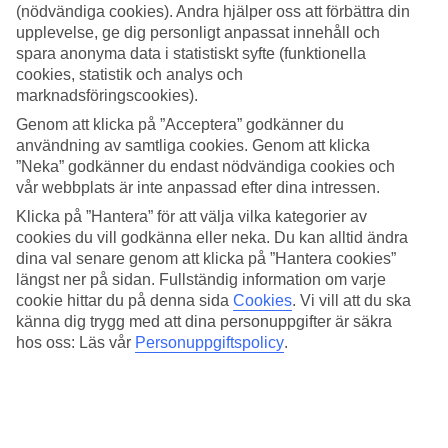
kan du se genomsnittstemperaturen för öriket, månad för månad.
(nödvändiga cookies). Andra hjälper oss att förbättra din
upplevelse, ge dig personligt anpassat innehåll och
När är bästa tiden att åka till Kanarieöarna?
spara anonyma data i statistiskt syfte (funktionella
cookies, statistik och analys och
Är du ute efter mycket värme, sol och bad är det sommarmånaderna
marknadsföringscookies).
du borde satsa på. Då är det som varmast på alla Kanarieöar med
genomsnittstemperaturer upp mot 30 grader. Vill du ha det lite
Genom att klicka på ”Acceptera” godkänner du
svalare men fortfarande varmt och skönt är våren en populär årstid
användning av samtliga cookies. Genom att klicka
att resa till Kanarieöarna. Då ligger genomsnittstemperaturen på 23
”Neka” godkänner du endast nödvändiga cookies och
grader.
vår webbplats är inte anpassad efter dina intressen.
När är det som varmast väder på Kanarieöarna?
Klicka på ”Hantera” för att välja vilka kategorier av
cookies du vill godkänna eller neka. Du kan alltid ändra
Under juli, augusti och september är det som varmast på
dina val senare genom att klicka på ”Hantera cookies”
Kanarieöarna med temperaturer kring 30 grader. Det är även varmt
längst ner på sidan. Fullständig information om varje
och skönt på natten samt i vattnet – badtemperaturen ligger runt 22
cookie hittar du på denna sida
Cookies
.
Vi vill att du ska
grader.
känna dig trygg med att dina personuppgifter är säkra
Vädret på Kanarieöarna under november, december
hos oss: Läs vår
Personuppgiftspolicy
.
och januari
Är du sugen på att komma iväg under vintern? Även januari, som är
den kallaste månaden på Kanarieöarna, bjuder på behagligt väder
med genomsnittstemperaturer på 20 grader. November och