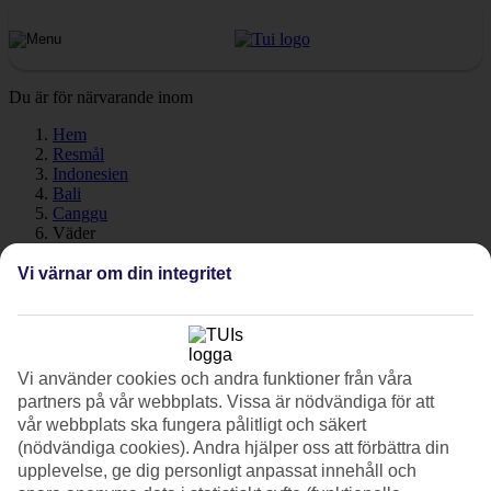
Du är för närvarande inom
Hem
Resmål
Indonesien
Bali
Canggu
Väder
Vi värnar om din integritet
Canggu - Väder och
temperatur
Vi använder cookies och andra funktioner från våra
partners på vår webbplats. Vissa är nödvändiga för att
vår webbplats ska fungera pålitligt och säkert
Hur varmt är det när du ska åka till Canggu på semester? En mycket
(nödvändiga cookies). Andra hjälper oss att förbättra din
bra fråga! Väder, klimat och temperatur har en avgörande påverkan
upplevelse, ge dig personligt anpassat innehåll och
på din resa, oavsett om det gäller soltimmar eller vattentemperatur.