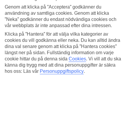
Genom att klicka på ”Acceptera” godkänner du
9/15
användning av samtliga cookies. Genom att klicka
”Neka” godkänner du endast nödvändiga cookies och
vår webbplats är inte anpassad efter dina intressen.
Templet i Banjar Anyar.
Klicka på ”Hantera” för att välja vilka kategorier av
10/15
cookies du vill godkänna eller neka. Du kan alltid ändra
dina val senare genom att klicka på ”Hantera cookies”
Templet Tirtha Empul, Bali.
längst ner på sidan. Fullständig information om varje
cookie hittar du på denna sida
Cookies
.
Vi vill att du ska
11/15
känna dig trygg med att dina personuppgifter är säkra
hos oss: Läs vår
Personuppgiftspolicy
.
Ganesha-staty.
12/15
Nusa Dua.
13/15
Ulun Danu-templet, Bali.