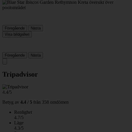
Föregående
Nästa
Visa bildgalleri
Föregående
Nästa
Tripadvisor
4.4/5
Betyg av
4.4 / 5
från
358 omdömen
Renlighet
4.7/5
Läge
4.3/5