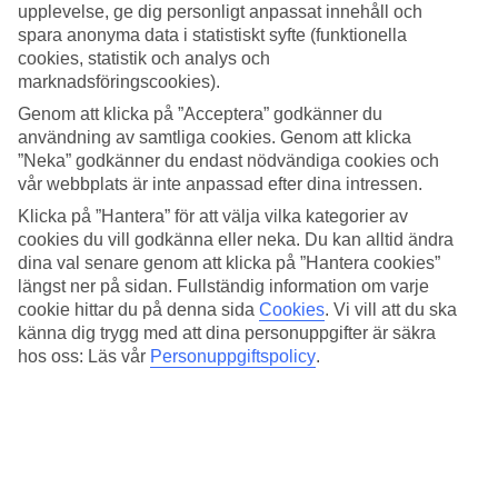
upplevelse, ge dig personligt anpassat innehåll och
Tre poolområden
spara anonyma data i statistiskt syfte (funktionella
cookies, statistik och analys och
Ibiscos Garden har ett stort poolområde och ett lugnare poolområde
marknadsföringscookies).
högre upp i området med babypool under skuggande tak. Högst upp
ligger en mycket populär barnpool med bläckfiskarmad rutschkana
Genom att klicka på ”Acceptera” godkänner du
som tillsammans med lekplatsen är perfekt för barnen.
användning av samtliga cookies. Genom att klicka
”Neka” godkänner du endast nödvändiga cookies och
Allt för cyklisten – oavsett nivå
vår webbplats är inte anpassad efter dina intressen.
Klicka på ”Hantera” för att välja vilka kategorier av
Ibiscos Garden har en cykelservice som få hotell på Kreta matchar.
Variationen av hyrcyklar är stor – från mountainbikes och
cookies du vill godkänna eller neka. Du kan alltid ändra
landvägscyklar till barncyklar och citybikes. Du kan följa med på
dina val senare genom att klicka på ”Hantera cookies”
guidade turer eller få tips och cykla på egen hand. Garage finns för
längst ner på sidan. Fullständig information om varje
förvaring och underhåll av cyklarna mellan turerna.
cookie hittar du på denna sida
Cookies
.
Vi vill att du ska
känna dig trygg med att dina personuppgifter är säkra
Föredrar du att promenera anordnar hotellet vandring. Längs leden
får du uppleva odlingslandskap, olivlundar, besöka ett kloster och en
hos oss: Läs vår
Personuppgiftspolicy
.
av de lokala byarna nära Rethymnon.
Populär frukostbuffé
Varje morgon innan solen går upp börjar kocken och hans team att
förbereda frukostbuffén. Förutom nybryggt kaffe och färskpressad