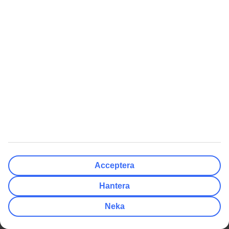
Delbetala resan med TUI Card
myTUI
Villkor för erbjudanden
TUI Smiles Rewards Club
Workation
TUI Smiles Rewards Club -
Regler och villkor
Singelresor
Billiga Resor
Genvägar
Sista minuten resor
Resor till Kanarieöarna
Sista minuten med All Inclusive
Resor till Gran Canaria
Billiga resor till Grekland
Resor till Mexico
Billiga resor till Turkiet
Resor till Thailand
Billiga resor till Kroatien
Resor till Grekland
Acceptera
Billiga resor till Thailand
Resor till Spanien
Hantera
Mest Sökt
Populära Artiklar
Charterresor
Packlista för solsemestern
Neka
Flygresor
Flyga med barnvagn