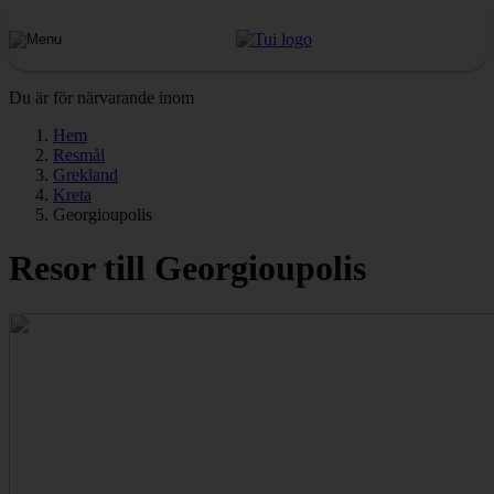
Du är för närvarande inom
Hem
Resmål
Grekland
Kreta
Georgioupolis
Resor till Georgioupolis