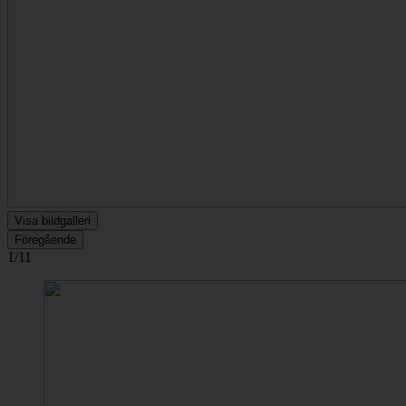
Visa bildgalleri
Föregående
1/11