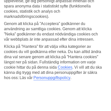
Sopot, månad för månad.
upplevelse, ge dig personligt anpassat innehåll och
spara anonyma data i statistiskt syfte (funktionella
När är det bäst att åka till Sopot?
cookies, statistik och analys och
marknadsföringscookies).
Det är bäst att åka till Sopot under sommarhalvåret, särskilt från juni
Genom att klicka på ”Acceptera” godkänner du
till augusti. Under denna tid bjuder Sopot på soliga dagar och
behagliga temperaturer kring 19-22 grader.
användning av samtliga cookies. Genom att klicka
”Neka” godkänner du endast nödvändiga cookies och
Hur är vädret i Sopot året runt?
vår webbplats är inte anpassad efter dina intressen.
Klicka på ”Hantera” för att välja vilka kategorier av
Sopot har ett varierat klimat året runt. Vintern, som sträcker sig från
cookies du vill godkänna eller neka. Du kan alltid ändra
december till februari, är kall och blåsig med temperaturer som kan
sjunka under nollstrecket. Mars till maj markerar vårens ankomst
dina val senare genom att klicka på ”Hantera cookies”
med mildare temperaturer och växande grönska. Sommaren, från
längst ner på sidan. Fullständig information om varje
juni till augusti, är den mest populära tiden med varma dagar och
cookie hittar du på denna sida
Cookies
.
Vi vill att du ska
behagliga kvällar.
känna dig trygg med att dina personuppgifter är säkra
hos oss: Läs vår
Personuppgiftspolicy
.
Under september och oktober dröjer sig lite sommarvärme kvar men
snart sjunker temperaturen. November är den svalaste månaden
innan vintern gör sitt intåg med en genomsnittstemperatur på 6
grader.
Vädret i Sopot under april och maj
April och maj markerar övergången från vinter till vår i Sopot.