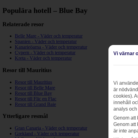
Populära hotell – Blue Bay
Relaterade resor
Belle Mare - Väder och temperatur
Spanien - Väder och temperatur
Kanarieöarna - Väder och temperatur
Cypern - Väder och temperatur
Vi värnar o
Kreta - Väder och temperatur
Resor till Mauritius
Resor till Mauritius
Vi använder
Resor till Belle Mare
är nödvändi
Resor till Blue Bay
cookies). A
Resor till Flic en Flac
innehåll oc
Resor till Grand Baie
analys och
Ytterligare resmål
Genom att 
Genom att 
Gran Canaria - Väder och temperatur
är inte anp
Grekland - Väder och temperatur