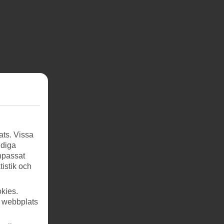
ats. Vissa
ndiga
anpassat
tistik och
kies.
r webbplats