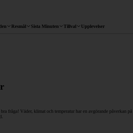
den
Resmål
Sista Minuten
Tillval
Upplevelser
r
bra fråga! Väder, klimat och temperatur har en avgörande påverkan på d
d.