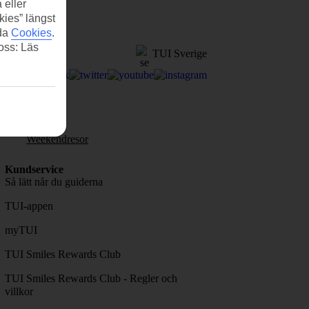
 eller
kies” längst
ida
Cookies
.
 oss: Läs
TUI Sverige
Weekendresor
Kundservice
Så lätt når du guiderna
TUI-appen
myTUI
TUI Smiles Rewards Club
TUI Smiles Rewards Club - Regler och
villkor