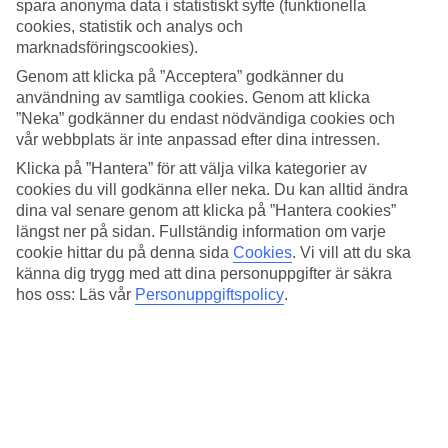
hösten. Väder, klimat och temperatur har en avgörande påverkan på
spara anonyma data i statistiskt syfte (funktionella
din resa, oavsett om det gäller soltimmar eller vattentemperatur. Här
cookies, statistik och analys och
har vi samlat all information om vädret för Georgioupolis, månad för
marknadsföringscookies).
månad.
Genom att klicka på ”Acceptera” godkänner du
Medeltemperatur – Georgioupolis
användning av samtliga cookies. Genom att klicka
”Neka” godkänner du endast nödvändiga cookies och
vår webbplats är inte anpassad efter dina intressen.
Populära hotell – Georgioupolis
Klicka på ”Hantera” för att välja vilka kategorier av
cookies du vill godkänna eller neka. Du kan alltid ändra
Relaterade resor
dina val senare genom att klicka på ”Hantera cookies”
längst ner på sidan. Fullständig information om varje
Kreta - Väder och temperatur
Rhodos - Väder och temperatur
cookie hittar du på denna sida
Cookies
.
Vi vill att du ska
Kos - Väder och temperatur
känna dig trygg med att dina personuppgifter är säkra
Zakynthos - Väder och temperatur
hos oss: Läs vår
Personuppgiftspolicy
.
Platanias - Väder och temperatur
Resor till Grekland
Resor till Grekland
Resor till Samos
Resor till Kreta
Resor till Rhodos