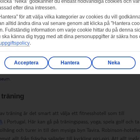
klicka ”Neka” godkänner du endast nödvändiga cookies och vå
assad efter dina intressen.
Hantera” för att välja vilka kategorier av cookies du vill godkänna
n alltid ändra dina val senare genom att klicka på ”Hantera coo
n. Fullständig information om varje cookie hittar du på denna s
 du ska känna dig trygg med att dina personuppgifter är säkra hos
ppgiftspolicy
.
Acceptera
Hantera
Neka
useum.
 träning
 träning är det smart att välja ett fitnesshotell som till
A
i Portugal. Här kan gå på träningspass, yoga, spela golf och ta
lhäng och turer in till den mysiga byn Tavira. Robinson-hotelle
t allt från fräscha sallader till kyckling piri-piri. Att allt ingår