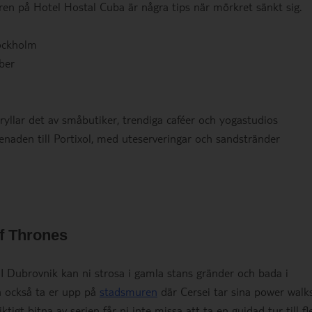
ren på Hotel Hostal Cuba är några tips när mörkret sänkt sig.
tockholm
ber
ryllar det av småbutiker, trendiga caféer och yogastudios
naden till Portixol, med uteserveringar och sandstränder
f Thrones
I Dubrovnik kan ni strosa i gamla stans gränder och bada i
an också ta er upp på
stadsmuren
där Cersei tar sina power walks
igt bitna av serien får ni inte missa att ta en guidad tur till fl