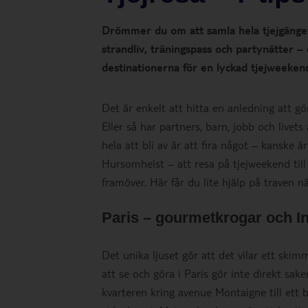
Drömmer du om att samla hela tjejgänget
strandliv, träningspass och partynätter – 
destinationerna för en lyckad tjejweeken
Det är enkelt att hitta en anledning att gö
Eller så har partners, barn, jobb och livets
hela att bli av är att fira något – kanske 
Hursomhelst – att resa på tjejweekend til
framöver. Här får du lite hjälp på traven nä
Paris – gourmetkrogar och 
Det unika ljuset gör att det vilar ett skim
att se och göra i Paris gör inte direkt sa
kvarteren kring avenue Montaigne till et