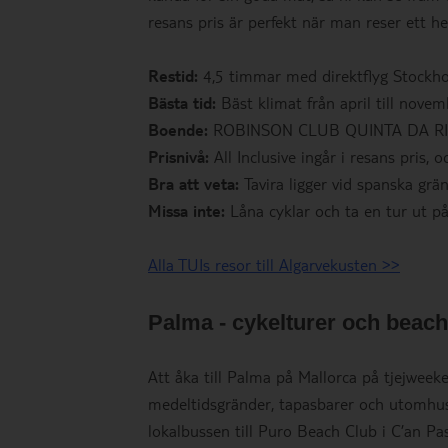
resans pris är perfekt när man reser ett he
Restid:
4,5 timmar med direktflyg Stockh
Bästa tid:
Bäst klimat från april till novem
Boende:
ROBINSON CLUB QUINTA DA RIA –
Prisnivå:
All Inclusive ingår i resans pris, 
Bra att veta:
Tavira ligger vid spanska grän
Missa inte:
Låna cyklar och ta en tur ut på
Alla TUIs resor till Algarvekusten >>
Palma - cykelturer och beach
Att åka till Palma på Mallorca på tjejweeke
medeltidsgränder, tapasbarer och utomhus
lokalbussen till Puro Beach Club i C’an Past