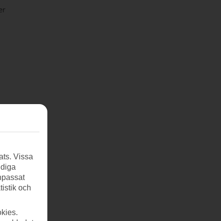
er
ats. Vissa
ndiga
anpassat
tistik och
kies.