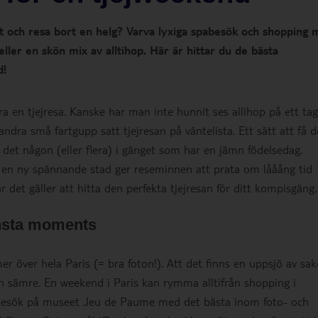
 och resa bort en helg? Varva lyxiga spabesök och shopping
eller en skön mix av alltihop. Här är hittar du de bästa
d!
ra en tjejresa. Kanske har man inte hunnit ses allihop på ett tag
 andra små fartgupp satt tjejresan på väntelista. Ett sätt att få d
är det någon (eller flera) i gänget som har en jämn födelsedag.
l en ny spännande stad ger reseminnen att prata om lååång tid
r det gäller att hitta den perfekta tjejresan för ditt kompisgäng.
Insta moments
mer över hela Paris (= bra foton!). Att det finns en uppsjö av sak
ken sämre. En weekend i Paris kan rymma alltifrån shopping i
t besök på museet Jeu de Paume med det bästa inom foto- och