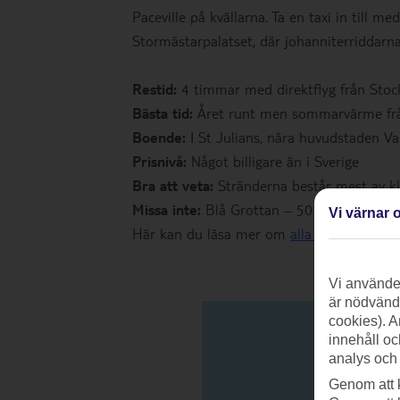
Paceville på kvällarna. Ta en taxi in till m
Stormästarpalatset, där johanniterriddarna
Restid:
4 timmar med direktflyg från Sto
Bästa tid:
Året runt men sommarvärme från
Boende:
I St Julians, nära huvudstaden Val
Prisnivå:
Något billigare än i Sverige
Bra att veta:
Stränderna består mest av kli
Missa inte:
Blå Grottan – 50 meter djup
Vi värnar o
Här kan du läsa mer om
alla TUIs resor ti
Vi använder
är nödvändi
cookies). A
innehåll oc
analys och
Genom att 