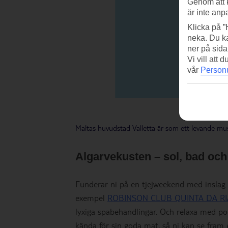
Genom att 
är inte anp
Klicka på ”
neka. Du ka
ner på sida
Vi vill att
vår
Personu
Maltas huvudstad Valletta är som ett levande m
Algarvekusten – sol, bad och
Funderar ni på en tjejweekend med inslag av
exempel
ROBINSON CLUB QUINTA DA RI
lyxiga spabehandlingar. Och relaxa med poo
kända för sin goda mat, så ni kan se fram emo