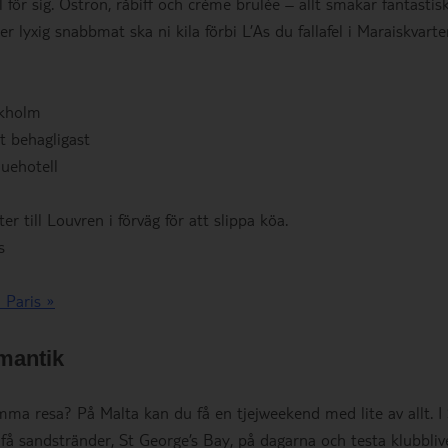
 för sig. Ostron, råbiff och créme brulée – allt smakar fantastis
ter lyxig snabbmat ska ni kila förbi L’As du fallafel i Maraiskvart
ckholm
et behagligast
quehotell
ter till Louvren i förväg för att slippa köa.
s
l Paris »
omantik
amma resa? På Malta kan du få en tjejweekend med lite av allt. I
 få sandstränder, St George’s Bay, på dagarna och testa klubblive