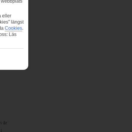
r webbplats
 eller
kies” längst
ida
Cookies
.
 oss: Läs
n är
 i