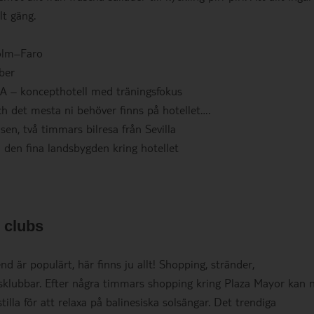
lt gäng.
olm–Faro
ber
 koncepthotell med träningsfokus
och det mesta ni behöver finns på hotellet….
sen, två timmars bilresa från Sevilla
 den fina landsbygden kring hotellet
 clubs
nd är populärt, här finns ju allt! Shopping, stränder,
klubbar. Efter några timmars shopping kring Plaza Mayor kan n
illa för att relaxa på balinesiska solsängar. Det trendiga