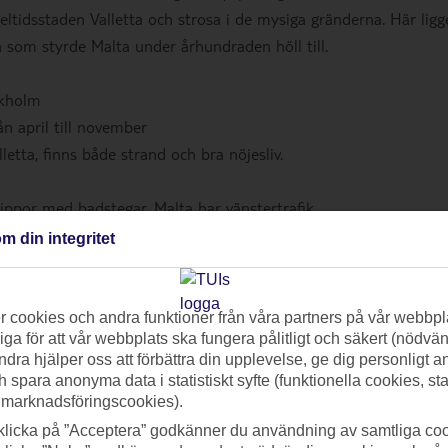
edeltidsstaden Valletta och strosa i de mysiga gränderna. Här ligg
 som styrde Malta under århundraden höll till.
ckholm
 april till november
letta, finns både strand och bra nöjesliv.
ppor med badstegar. Malta har vänstertrafik.
m din integritet
ll Malta »
 cookies och andra funktioner från våra partners på vår webbpl
ga för att vår webbplats ska fungera pålitligt och säkert (nödvä
ndra hjälper oss att förbättra din upplevelse, ge dig personligt 
h spara anonyma data i statistiskt syfte (funktionella cookies, sta
 marknadsföringscookies).
klicka på ”Acceptera” godkänner du användning av samtliga coo