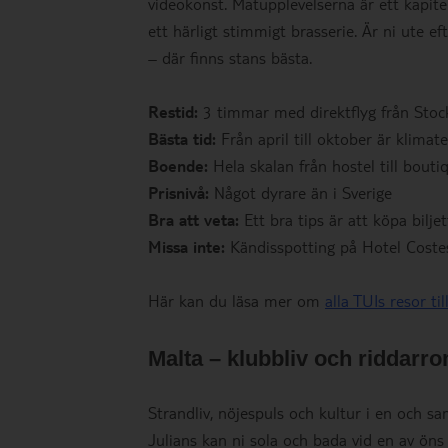
videokonst. Matupplevelserna är ett kapitel
ett härligt stimmigt brasserie. Är ni ute ef
– där finns stans bästa.
Restid:
3 timmar med direktflyg från Sto
Bästa tid:
Från april till oktober är klimat
Boende:
Hela skalan från hostel till bouti
Prisnivå:
Något dyrare än i Sverige
Bra att veta:
Ett bra tips är att köpa biljet
Missa inte:
Kändisspotting på Hotel Coste
Här kan du läsa mer om
alla TUIs resor til
Malta – klubbliv och riddarr
Strandliv, nöjespuls och kultur i en och s
Julians kan ni sola och bada vid en av öns