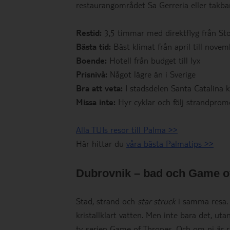
restaurangområdet Sa Gerreria eller takba
Restid:
3,5 timmar med direktflyg från S
Bästa tid:
Bäst klimat från april till novem
Boende:
Hotell från budget till lyx
Prisnivå:
Något lägre än i Sverige
Bra att veta:
I stadsdelen Santa Catalina k
Missa inte:
Hyr cyklar och följ strandprome
Alla TUIs resor till Palma >>
Här hittar du
våra bästa Palmatips >>
Dubrovnik – bad och Game o
Stad, strand och
star struck
i samma resa. 
kristallklart vatten. Men inte bara det, ut
tv-serien Game of Thrones. Och om ni är rikt