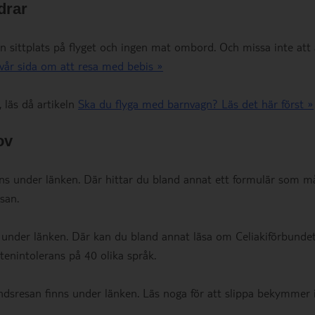
drar
en sittplats på flyget och ingen mat ombord. Och missa inte att
vår sida om att resa med bebis »
 läs då artikeln
Ska du flyga med barnvagn? Läs det här först »
ov
ns under länken. Där hittar du bland annat ett formulär som m
esan.
 under länken. Där kan du bland annat läsa om Celiakiförbunde
enintolerans på 40 olika språk.
ndsresan finns under länken. Läs noga för att slippa bekymmer 