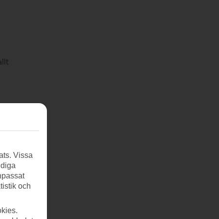
llt
.
ats. Vissa
ndiga
anpassat
tistik och
kies.