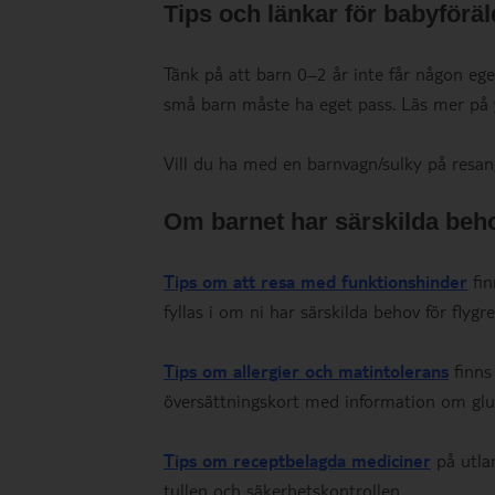
Tips och länkar för babyföräl
Tänk på att barn 0–2 år inte får någon eg
små barn måste ha eget pass. Läs mer på
Vill du ha med en barnvagn/sulky på resan,
Om barnet har särskilda beh
Tips om att resa med funktionshinder
fin
fyllas i om ni har särskilda behov för flygr
Tips om allergier och matintolerans
finns
översättningskort med information om glut
Tips om receptbelagda mediciner
på utla
tullen och säkerhetskontrollen.