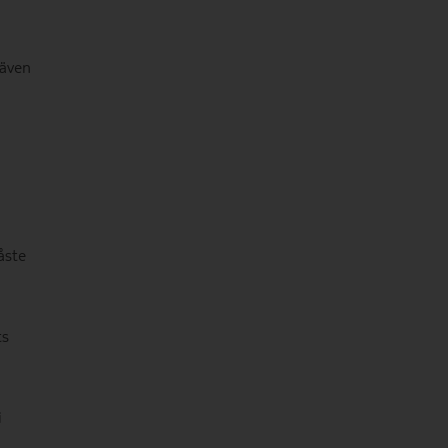
 även
åste
ts
i