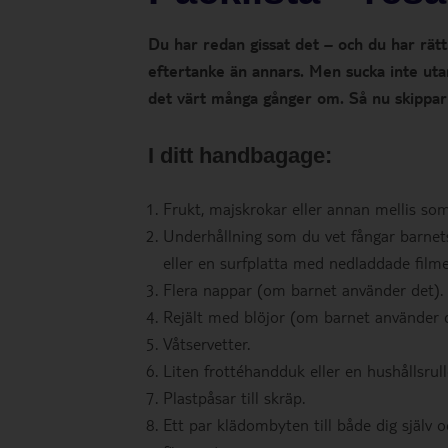
Du har redan gissat det – och du har rät
eftertanke än annars. Men sucka inte uta
det värt många gånger om. Så nu skippar v
I ditt handbagage:
Frukt, majskrokar eller annan mellis som 
Underhållning som du vet fångar barnets
eller en surfplatta med nedladdade filme
Flera nappar (om barnet använder det).
Rejält med blöjor (om barnet använder d
Våtservetter.
Liten frottéhandduk eller en hushållsrul
Plastpåsar till skräp.
Ett par klädombyten till både dig själv 