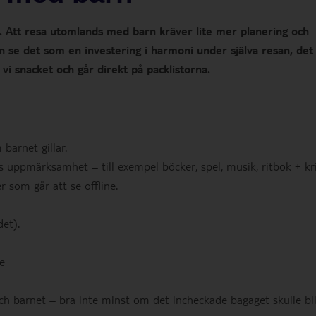
t. Att resa utomlands med barn kräver lite mer planering och
n se det som en investering i harmoni under själva resan, det
i snacket och går direkt på packlistorna.
barnet gillar.
 uppmärksamhet – till exempel böcker, spel, musik, ritbok + kr
r som går att se offline.
et).
le
och barnet – bra inte minst om det incheckade bagaget skulle bl