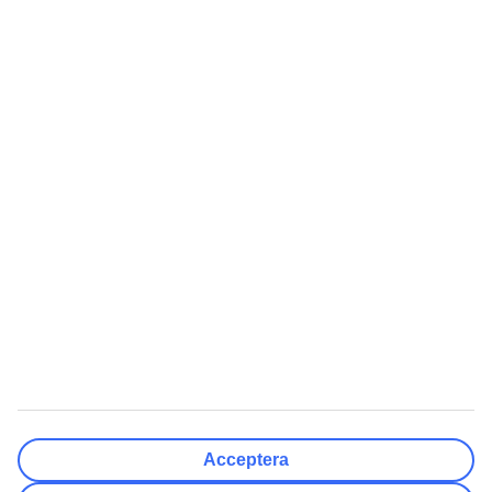
Organisationsnummer: 556211-6615.
Välj avreseort
Rensa
Klar
Resmål
Rensa
Klar
Avresedatum
Må
Ti
On
To
Fr
Lö
Sö
Hur flexibelt är avresedatumet?
Endast valt datum
+/- 3 Dagar
+/- 7 Dagar
+/- 14 Dagar
Rensa
Klar
Antal resenärer
Antal rum
Välj åt mig
Acceptera
Vuxna