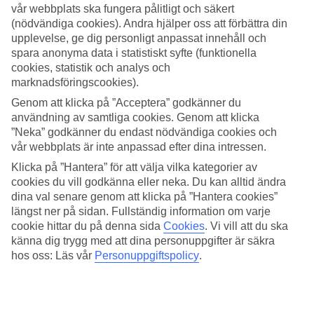
vår webbplats ska fungera pålitligt och säkert
(nödvändiga cookies). Andra hjälper oss att förbättra din
Sök
upplevelse, ge dig personligt anpassat innehåll och
spara anonyma data i statistiskt syfte (funktionella
cookies, statistik och analys och
marknadsföringscookies).
Du är för närvarande inom
Genom att klicka på ”Acceptera” godkänner du
Hem
användning av samtliga cookies. Genom att klicka
Erbjudanden
”Neka” godkänner du endast nödvändiga cookies och
Hotell med yogafokus
vår webbplats är inte anpassad efter dina intressen.
Hotell med yogafokus
Klicka på ”Hantera” för att välja vilka kategorier av
cookies du vill godkänna eller neka. Du kan alltid ändra
dina val senare genom att klicka på ”Hantera cookies”
Här får du tips om över 40 hotell – från Mallorca till Maldiverna –
längst ner på sidan. Fullständig information om varje
där yogapass finns med bland aktiviteterna. Ibland några gånger i
cookie hittar du på denna sida
Cookies
.
Vi vill att du ska
veckan men ofta som ett dagligt inslag både morgon och
eftermiddag. Läs mer under respektive hotell.
känna dig trygg med att dina personuppgifter är säkra
hos oss: Läs vår
Personuppgiftspolicy
.
Yogaretreat i Stockholm. Mjukstarta hösten på
yogafestivalen Conscious Minds® – ett heldagsevent
där bland annat Yoga Girl® och Young Ho Kim håller
yogaklasser. Yogaeventet sker den 20 augusti på