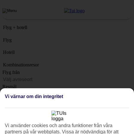
Flyg + hotell
Flyg
Hotell
Kombinationsresor
Flyg från
Resmål
Lista
Vi värnar om din integritet
När?
Hur länge?
1 vecka
Vi använder cookies och andra funktioner från våra
Antal resenärer
partners på vår webbplats. Vissa är nödvändiga för att