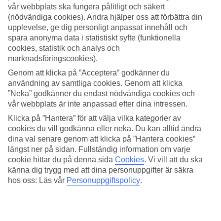
vår webbplats ska fungera pålitligt och säkert
Sök
(nödvändiga cookies). Andra hjälper oss att förbättra din
upplevelse, ge dig personligt anpassat innehåll och
spara anonyma data i statistiskt syfte (funktionella
cookies, statistik och analys och
marknadsföringscookies).
Du är för närvarande inom
Genom att klicka på ”Acceptera” godkänner du
Hem
användning av samtliga cookies. Genom att klicka
Resmål
”Neka” godkänner du endast nödvändiga cookies och
Tanzania
Zanzibar
vår webbplats är inte anpassad efter dina intressen.
Uroa
Klicka på ”Hantera” för att välja vilka kategorier av
Hotell
cookies du vill godkänna eller neka. Du kan alltid ändra
dina val senare genom att klicka på ”Hantera cookies”
Hotell Uroa
längst ner på sidan. Fullständig information om varje
cookie hittar du på denna sida
Cookies
.
Vi vill att du ska
Här hittar du hela vårt utbud av hotell på resmålet Uroa. Vi har valt
känna dig trygg med att dina personuppgifter är säkra
de bästa hotellen som Uroa har att erbjuda för att kunna säkerställa
hos oss: Läs vår
Personuppgiftspolicy
.
att din semester blir så bra som möjligt. Oavsett om du reser själv,
med familjen, hela tjocka släkten eller kompisgänget är vi säkra på
att du kommer hitta ett hotell som passar just dig. Ta några minuter
och hitta just ditt drömhotell!