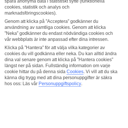
spara anonyma data i statistiskt syfte (funktionella
avgörande påverkan på din resa, oavsett om det gäller soltimmar
eller vattentemperatur. Här har vi samlat all information om vädret
cookies, statistik och analys och
för Cala San Vicente, månad för månad.
marknadsföringscookies).
Genom att klicka på ”Acceptera” godkänner du
Medeltemperatur – Cala San Vicente
användning av samtliga cookies. Genom att klicka
”Neka” godkänner du endast nödvändiga cookies och
Populära hotell – Cala San Vicente
vår webbplats är inte anpassad efter dina intressen.
Klicka på ”Hantera” för att välja vilka kategorier av
Relaterade resor
cookies du vill godkänna eller neka. Du kan alltid ändra
dina val senare genom att klicka på ”Hantera cookies”
Kanarieöarna - Väder och temperatur
längst ner på sidan. Fullständig information om varje
Gran Canaria - Väder och temperatur
Teneriffa - Väder och temperatur
cookie hittar du på denna sida
Cookies
.
Vi vill att du ska
Mallorca - Väder och temperatur
känna dig trygg med att dina personuppgifter är säkra
Playa del Inglés - Väder och temperatur
hos oss: Läs vår
Personuppgiftspolicy
.
Resor till Spanien
Resor till Spanien
Resor till Teneriffa
Resor till Gran Canaria
Resor till Mallorca
Resor till Lanzarote