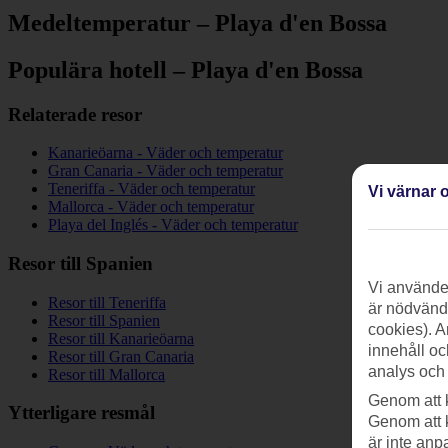
Medeltemperatur – Playa d'en Bossa
Populära hotell – Playa d'en Bossa
Relaterade resor
Kanarieöarna - Väder och temperatur
Gran Canaria - Väder och temperatur
Teneriffa - Väder och temperatur
Vi värnar o
Mallorca - Väder och temperatur
Playa del Inglés - Väder och temperatur
Resor till Spanien
Vi använder
Resor till Teneriffa
är nödvändi
Resor till Spanien
cookies). A
Resor till Kanarieöarna
innehåll oc
Resor till Gran Canaria
analys och
Resor till Mallorca
Genom att 
Ytterligare resmål
Genom att 
är inte anp