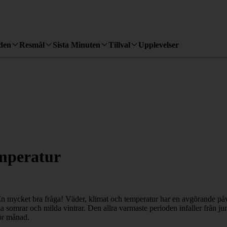
den
Resmål
Sista Minuten
Tillval
Upplevelser
emperatur
n mycket bra fråga! Väder, klimat och temperatur har en avgörande påve
omrar och milda vintrar. Den allra varmaste perioden infaller från juni
för månad.