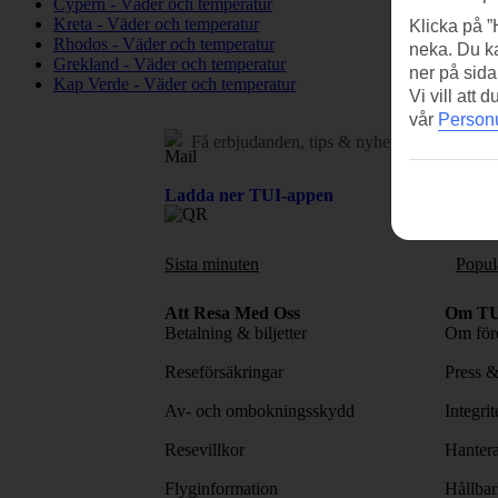
Cypern - Väder och temperatur
Kreta - Väder och temperatur
Klicka på ”
Rhodos - Väder och temperatur
neka. Du ka
Grekland - Väder och temperatur
ner på sida
Kap Verde - Väder och temperatur
Vi vill att
vår
Personu
Få erbjudanden, tips & nyheter.
Prenumerer
Ladda ner TUI-appen
Sista minuten
Popul
Att Resa Med Oss
Om TU
Betalning & biljetter
Om före
Reseförsäkringar
Press 
Av- och ombokningsskydd
Integri
Resevillkor
Hantera
Flyginformation
Hållbar