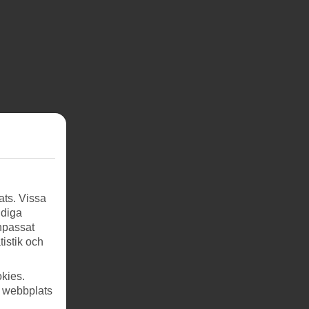
ats. Vissa
ndiga
anpassat
tistik och
kies.
r webbplats