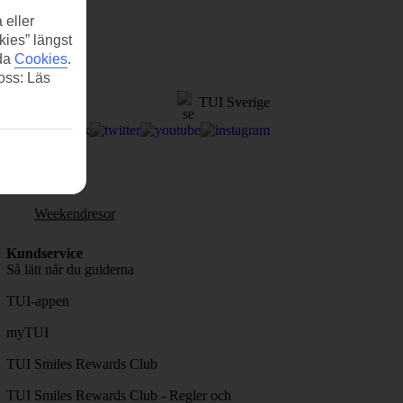
 eller
kies” längst
ida
Cookies
.
 oss: Läs
TUI Sverige
Weekendresor
Kundservice
Så lätt når du guiderna
TUI-appen
myTUI
TUI Smiles Rewards Club
TUI Smiles Rewards Club - Regler och