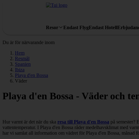
Resor
Endast Flyg
Endast Hotell
Erbjudan
Du är för närvarande inom
Hem
Resmål
Spanien
Ibiza
Playa d'en Bossa
Väder
Playa d'en Bossa - Väder och t
Hur varmt är det när du ska
resa till Playa d'en Bossa
på semester? E
vattentemperatur. I Playa d'en Bossa råder medelhavsklimat med varma s
har vi samlat all information om vädret för Playa d'en Bossa, månad 