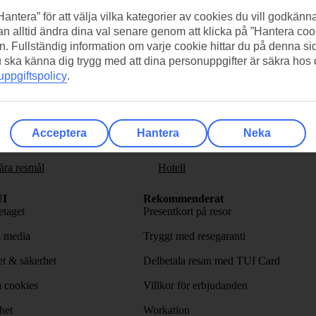
Hantera” för att välja vilka kategorier av cookies du vill godkänna
n alltid ändra dina val senare genom att klicka på ”Hantera coo
n. Fullständig information om varje cookie hittar du på denna s
 du ska känna dig trygg med att dina personuppgifter är säkra hos
ppgiftspolicy
.
a på nyhetsbrevet
>
.
Acceptera
Hantera
Neka
ära resmål
Hotell
I
Rekommenderat
taget
Presentkort på resor
& media
Tryggt med resegaranti
tet & säkerhet
Delbetala resan med TUI Card
 cookies
Villkor för erbjudanden
het
Workation