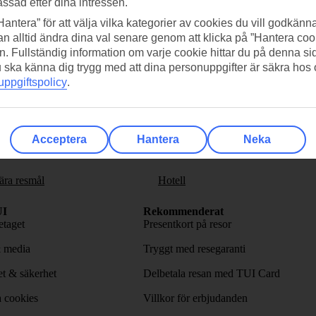
assad efter dina intressen.
Hantera” för att välja vilka kategorier av cookies du vill godkänna
n alltid ändra dina val senare genom att klicka på ”Hantera coo
n. Fullständig information om varje cookie hittar du på denna s
 du ska känna dig trygg med att dina personuppgifter är säkra hos
ppgiftspolicy
.
a på nyhetsbrevet
>
.
Acceptera
Hantera
Neka
ära resmål
Hotell
I
Rekommenderat
taget
Presentkort på resor
& media
Tryggt med resegaranti
tet & säkerhet
Delbetala resan med TUI Card
 cookies
Villkor för erbjudanden