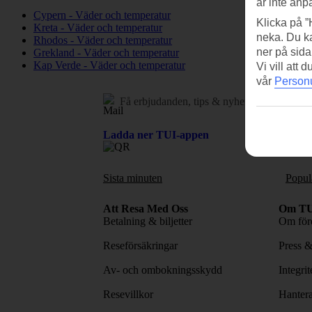
är inte anp
Cypern - Väder och temperatur
Klicka på ”
Kreta - Väder och temperatur
neka. Du ka
Rhodos - Väder och temperatur
ner på sida
Grekland - Väder och temperatur
Kap Verde - Väder och temperatur
Vi vill att
vår
Personu
Få erbjudanden, tips & nyheter.
Prenumerer
Ladda ner TUI-appen
Sista minuten
Popul
Att Resa Med Oss
Om TU
Betalning & biljetter
Om före
Reseförsäkringar
Press 
Av- och ombokningsskydd
Integri
Resevillkor
Hantera