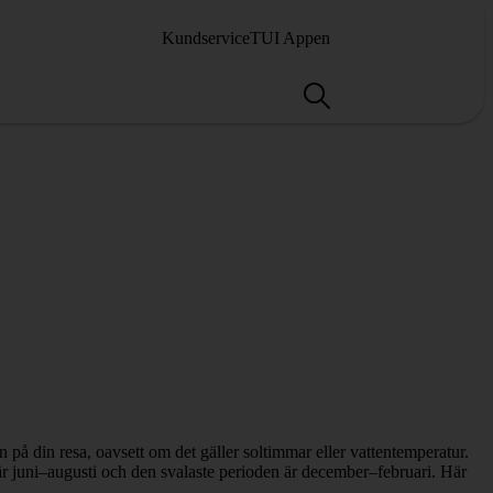
Kundservice
TUI Appen
å din resa, oavsett om det gäller soltimmar eller vattentemperatur.
är juni–augusti och den svalaste perioden är december–februari. Här