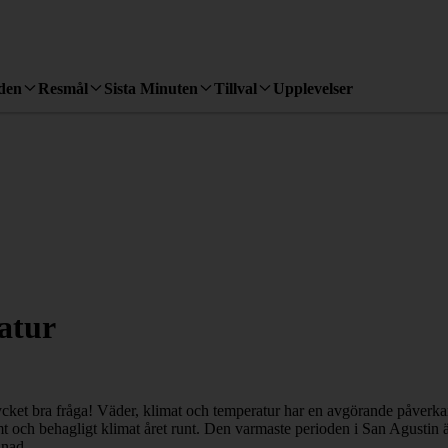
den
Resmål
Sista Minuten
Tillval
Upplevelser
atur
et bra fråga! Väder, klimat och temperatur har en avgörande påverkan p
t och behagligt klimat året runt. Den varmaste perioden i San Agustin 
ånad.