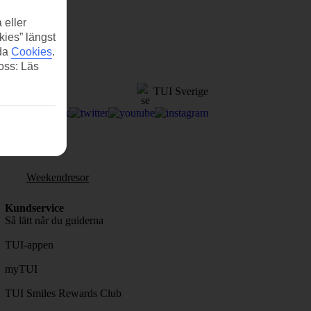
 eller
kies” längst
ida
Cookies
.
 oss: Läs
TUI Sverige
Weekendresor
Kundservice
Så lätt når du guiderna
TUI-appen
myTUI
TUI Smiles Rewards Club