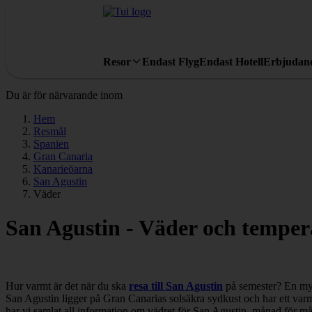
Resor
Endast Flyg
Endast Hotell
Erbjudan
Du är för närvarande inom
Hem
Resmål
Spanien
Gran Canaria
Kanarieöarna
San Agustin
Väder
San Agustin - Väder och temper
Hur varmt är det när du ska
resa till San Agustin
på semester? En myck
San Agustin ligger på Gran Canarias solsäkra sydkust och har ett varm
har vi samlat all information om vädret för San Agustin, månad för m