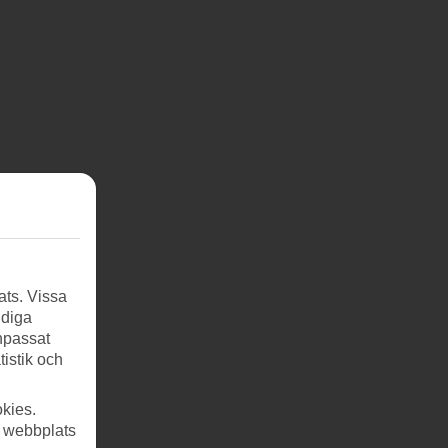
ats. Vissa
ndiga
anpassat
tistik och
kies.
r webbplats