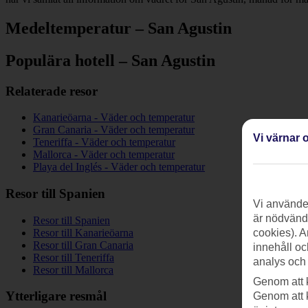
Medeltemperatur – San Agustin
Populära hotell – San Agustin
Relaterade resor
Kanarieöarna - Väder och temperatur
Gran Canaria - Väder och temperatur
Vi värnar o
Teneriffa - Väder och temperatur
Mallorca - Väder och temperatur
Playa del Inglés - Väder och temperatur
Resor till Spanien
Vi använder
är nödvändi
Resor till Spanien
Resor till Kanarieöarna
cookies). A
Resor till Gran Canaria
innehåll oc
Resor till Teneriffa
analys och
Resor till Mallorca
Genom att 
Ytterligare resmål
Genom att 