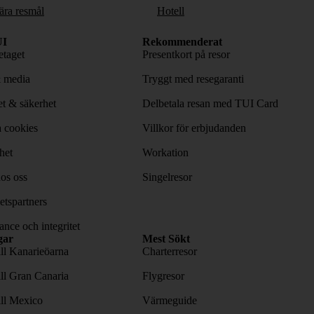
ära resmål
Hotell
I
Rekommenderat
taget
Presentkort på resor
& media
Tryggt med resegaranti
tet & säkerhet
Delbetala resan med TUI Card
 cookies
Villkor för erbjudanden
het
Workation
os oss
Singelresor
tspartners
nce och integritet
gar
Mest Sökt
ill Kanarieöarna
Charterresor
ill Gran Canaria
Flygresor
ill Mexico
Värmeguide