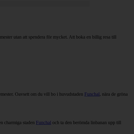
ester utan att spendera för mycket. Att boka en billig resa till
 semester. Oavsett om du vill bo i huvudstaden
Funchal
, nära de gröna
den charmiga staden
Funchal
och ta den berömda linbanan upp till