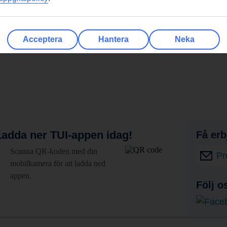
Acceptera
Hantera
Neka
adda ner TUI-appen idag!
Få erb
Scanna QR-koden med din
Pr
mobilkamera för att ladda ned
appen.
Följ o