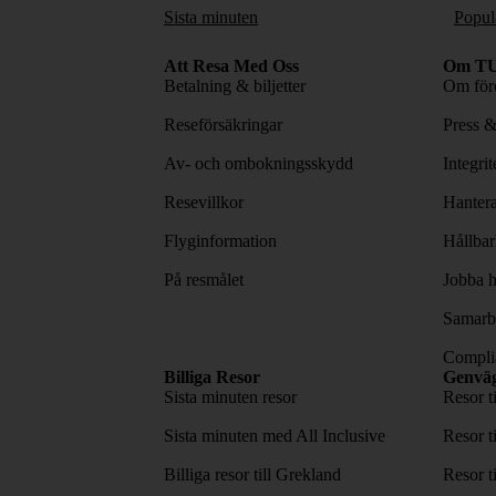
Sista minuten
Popul
Att Resa Med Oss
Om TU
Betalning & biljetter
Om före
Reseförsäkringar
Press 
Av- och ombokningsskydd
Integri
Resevillkor
Hantera
Flyginformation
Hållbar
På resmålet
Jobba h
Samarbe
Complia
Billiga Resor
Genvä
Sista minuten resor
Resor t
Sista minuten med All Inclusive
Resor t
Billiga resor till Grekland
Resor t