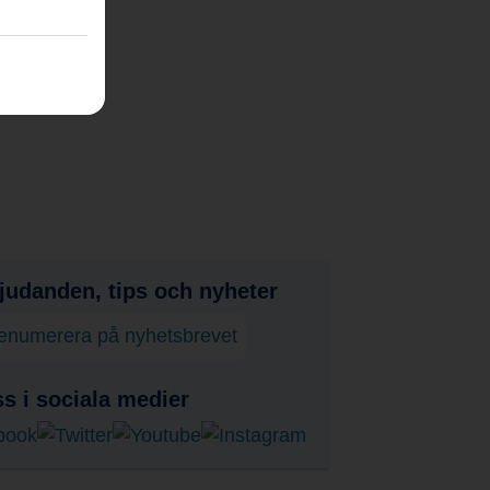
judanden, tips och nyheter
enumerera på nyhetsbrevet
ss i sociala medier