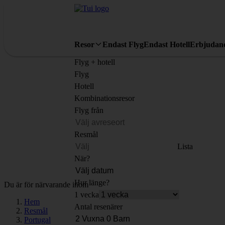
Resor
Endast Flyg
Endast Hotell
Erbjudan
Flyg + hotell
Flyg
Hotell
Kombinationsresor
Flyg från
Resmål
Lista
När?
Hur länge?
Du är för närvarande inom
1 vecka
Hem
Antal resenärer
Resmål
Portugal