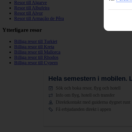
Resor till Algarve
Resor till Albufeira
Resor till Alvor
Resor till Armação de Pêra
Ytterligare resor
Billiga resor till Turkiet
Billiga resor till Kreta
Billiga resor till Mallorca
Billiga resor till Rhodos
Billiga resor till Cypern
Hela semestern i mobilen.
L
Sök och boka resor, flyg och hotell
Info om flyg, hotell och transfer
Direktkontakt med guiderna dygnet runt
Få erbjudanden direkt i appen