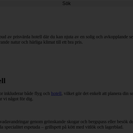
Sök
utbud av prisvärda hotell där du kan njuta av en solig och avkopplande sem
de natur och härliga klimat till ett bra pris.
ll
sor inkluderar både flyg och
hotell
, vilket gör det enkelt att planera din
ar vi något för dig.
s levadavandringar genom grönskande skogar och bergspass eller besök 
 specialitet espetada – grillspett på kött med vitlök och lagerblad.