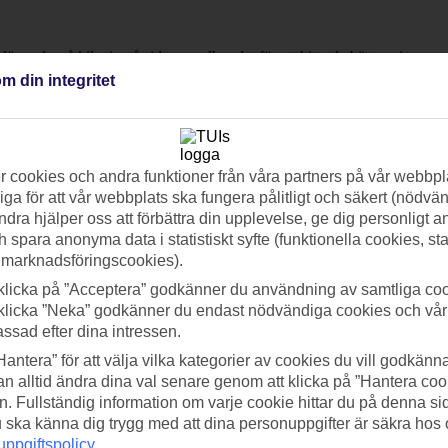
öpande, så kika in på sidan regelbundet för att hitta de bästa priserna.
m din integritet
r. På vissa hotell ingår även frukost. Har du redan flygbiljetter? Då kan
 cookies och andra funktioner från våra partners på vår webbpl
ga för att vår webbplats ska fungera pålitligt och säkert (nödvä
fler erbjudanden. Vill du utforska hela vårt utbud av hotell? Ta en titt p
ndra hjälper oss att förbättra din upplevelse, ge dig personligt 
h spara anonyma data i statistiskt syfte (funktionella cookies, sta
 marknadsföringscookies).
klicka på ”Acceptera” godkänner du användning av samtliga coo
klicka ”Neka” godkänner du endast nödvändiga cookies och vå
assad efter dina intressen.
Hantera” för att välja vilka kategorier av cookies du vill godkänna
n alltid ändra dina val senare genom att klicka på ”Hantera coo
n. Fullständig information om varje cookie hittar du på denna s
 du ska känna dig trygg med att dina personuppgifter är säkra hos
ppgiftspolicy
.