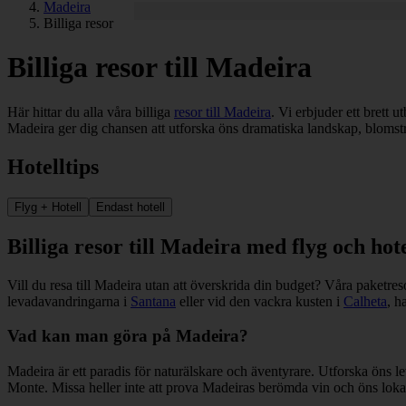
Madeira
Billiga resor
Billiga resor till Madeira
Här hittar du alla våra billiga
resor till Madeira
. Vi erbjuder ett brett 
Madeira ger dig chansen att utforska öns dramatiska landskap, blomstran
Hotelltips
Flyg + Hotell
Endast hotell
Billiga resor till Madeira med flyg och hote
Vill du resa till Madeira utan att överskrida din budget? Våra paketre
levadavandringarna i
Santana
eller vid den vackra kusten i
Calheta
, h
Vad kan man göra på Madeira?
Madeira är ett paradis för naturälskare och äventyrare. Utforska ön
Monte. Missa heller inte att prova Madeiras berömda vin och öns lokala