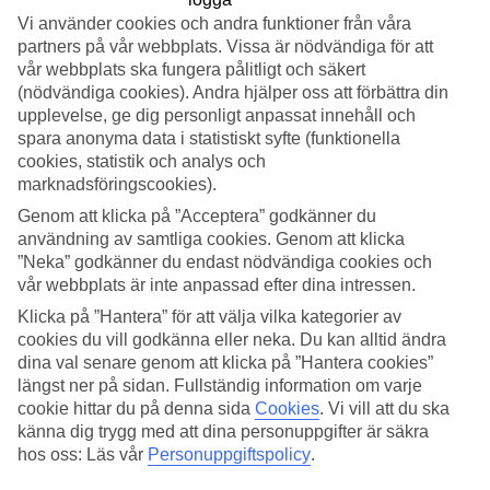
Vi använder cookies och andra funktioner från våra
Sök
partners på vår webbplats. Vissa är nödvändiga för att
vår webbplats ska fungera pålitligt och säkert
(nödvändiga cookies). Andra hjälper oss att förbättra din
upplevelse, ge dig personligt anpassat innehåll och
Du är för närvarande inom
spara anonyma data i statistiskt syfte (funktionella
cookies, statistik och analys och
Hem
marknadsföringscookies).
Resmål
Cypern
Genom att klicka på ”Acceptera” godkänner du
Billiga resor
användning av samtliga cookies. Genom att klicka
”Neka” godkänner du endast nödvändiga cookies och
Billiga resor till Cypern
vår webbplats är inte anpassad efter dina intressen.
Klicka på ”Hantera” för att välja vilka kategorier av
Här hittar du alla våra billiga
resor till Cypern
. Vårt utbud inkluderar
cookies du vill godkänna eller neka. Du kan alltid ändra
flera bra, prisvärda hotell där du kan få en härlig semester som
dina val senare genom att klicka på ”Hantera cookies”
passar precis din budget. Detta ger dig möjlighet att resa till Cypern
längst ner på sidan. Fullständig information om varje
billigt och utforska landet utan att behöva tömma plånboken!
cookie hittar du på denna sida
Cookies
.
Vi vill att du ska
känna dig trygg med att dina personuppgifter är säkra
Hotelltips
hos oss: Läs vår
Personuppgiftspolicy
.
Flyg + Hotell
Endast hotell