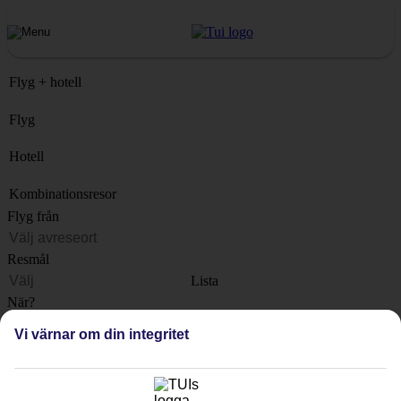
Flyg + hotell
Flyg
Hotell
Kombinationsresor
Flyg från
Resmål
Lista
När?
Vi värnar om din integritet
Hur länge?
1 vecka
Antal resenärer