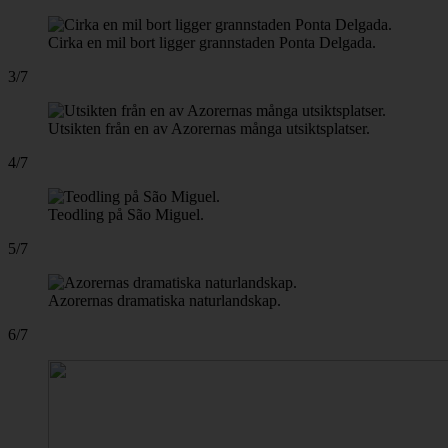
Cirka en mil bort ligger grannstaden Ponta Delgada.
3/7
Utsikten från en av Azorernas många utsiktsplatser.
4/7
Teodling på São Miguel.
5/7
Azorernas dramatiska naturlandskap.
6/7