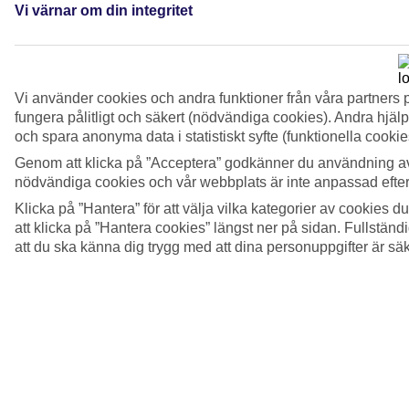
Vi värnar om din integritet
7/7
Kusten på São Miguel.
Nästa
Vi använder cookies och andra funktioner från våra partners 
fungera pålitligt och säkert (nödvändiga cookies). Andra hjälp
och spara anonyma data i statistiskt syfte (funktionella cooki
Genom att klicka på ”Acceptera” godkänner du användning av
nödvändiga cookies och vår webbplats är inte anpassad efter
Klicka på ”Hantera” för att välja vilka kategorier av cookies 
att klicka på ”Hantera cookies” längst ner på sidan. Fullstän
att du ska känna dig trygg med att dina personuppgifter är sä