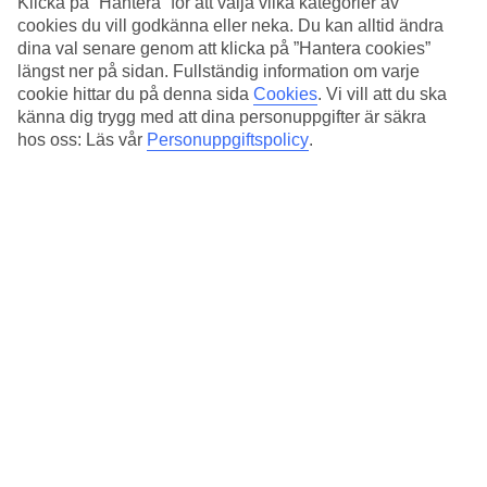
Klicka på ”Hantera” för att välja vilka kategorier av
4.5/5
Standard
cookies du vill godkänna eller neka. Du kan alltid ändra
4.5/5
dina val senare genom att klicka på ”Hantera cookies”
längst ner på sidan. Fullständig information om varje
Om hotellet
cookie hittar du på denna sida
Cookies
.
Vi vill att du ska
känna dig trygg med att dina personuppgifter är säkra
5*
hos oss: Läs vår
Personuppgiftspolicy
.
Officiell klassificering
Avskild oas nära Lagoa
White Exclusive Suites & Villas har ett kustnära läge bland lugna
omgivningar, strax utanför Lagoa på São Miguel. Här bor du lite
avskilt samtidigt som du kan promenera till den lilla stadskärnan på
cirka 30 minuter. På hotellet finns en infinitypool, restaurang,
barservering och wellness-avdelning.
White Exclusive Suites & Villas välkomnar gäster från 18 år.
På hotellet finns:
Reception öppen dagtid
WiFi i allmänna utrymmen
Restaurang och bar