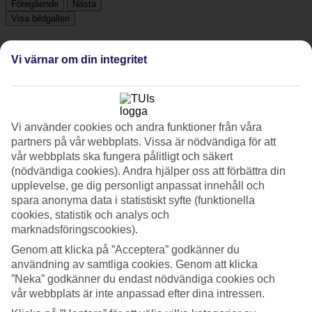
Föregående
Nästa
Visa bildgalleri
Vi värnar om din integritet
Föregående
Nästa
Tripadvisor
Vi använder cookies och andra funktioner från våra
partners på vår webbplats. Vissa är nödvändiga för att
4.7/5
vår webbplats ska fungera pålitligt och säkert
(nödvändiga cookies). Andra hjälper oss att förbättra din
Betyg av
4.7 / 5
från
140 omdömen
upplevelse, ge dig personligt anpassat innehåll och
spara anonyma data i statistiskt syfte (funktionella
Renlighet
cookies, statistik och analys och
4.6/5
Läge
marknadsföringscookies).
4.7/5
Genom att klicka på ”Acceptera” godkänner du
Rum
användning av samtliga cookies. Genom att klicka
4.6/5
Service
”Neka” godkänner du endast nödvändiga cookies och
4.8/5
vår webbplats är inte anpassad efter dina intressen.
Sovkvalitet