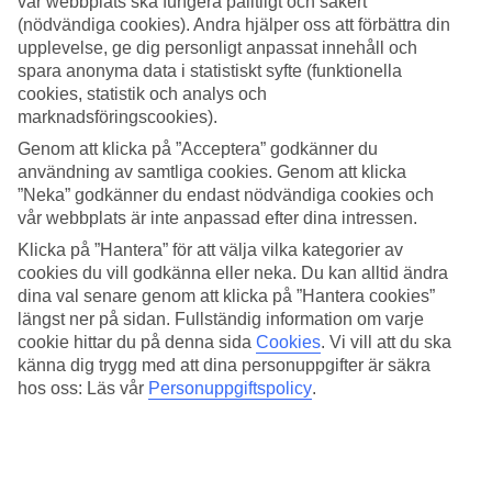
vår webbplats ska fungera pålitligt och säkert
(nödvändiga cookies). Andra hjälper oss att förbättra din
Sök
upplevelse, ge dig personligt anpassat innehåll och
spara anonyma data i statistiskt syfte (funktionella
cookies, statistik och analys och
marknadsföringscookies).
Du är för närvarande inom
Genom att klicka på ”Acceptera” godkänner du
Hem
användning av samtliga cookies. Genom att klicka
Resmål
”Neka” godkänner du endast nödvändiga cookies och
Maldiverna
vår webbplats är inte anpassad efter dina intressen.
Baa Atoll
Hotell
Klicka på ”Hantera” för att välja vilka kategorier av
cookies du vill godkänna eller neka. Du kan alltid ändra
Hotell Baa Atoll
dina val senare genom att klicka på ”Hantera cookies”
längst ner på sidan. Fullständig information om varje
cookie hittar du på denna sida
Cookies
.
Vi vill att du ska
Hotelltips
känna dig trygg med att dina personuppgifter är säkra
hos oss: Läs vår
Personuppgiftspolicy
.
Flyg + Hotell
Endast hotell
Relaterade resor