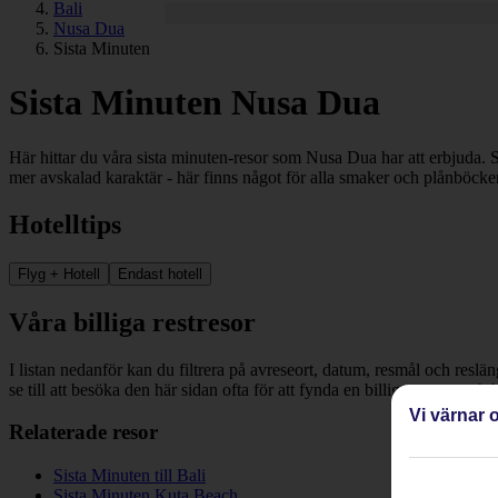
Bali
Nusa Dua
Sista Minuten
Sista Minuten Nusa Dua
Här hittar du våra sista minuten-resor som Nusa Dua har att erbjuda. S
mer avskalad karaktär - här finns något för alla smaker och plånböcker
Hotelltips
Flyg + Hotell
Endast hotell
Våra billiga restresor
I listan nedanför kan du filtrera på avreseort, datum, resmål och reslä
se till att besöka den här sidan ofta för att fynda en billig restresa oc
Vi värnar o
Relaterade resor
Sista Minuten till Bali
Sista Minuten Kuta Beach