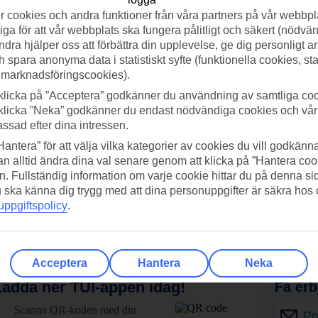
 cookies och andra funktioner från våra partners på vår webbpl
ga för att vår webbplats ska fungera pålitligt och säkert (nödvä
ndra hjälper oss att förbättra din upplevelse, ge dig personligt 
h spara anonyma data i statistiskt syfte (funktionella cookies, sta
 marknadsföringscookies).
klicka på ”Acceptera” godkänner du användning av samtliga coo
klicka ”Neka” godkänner du endast nödvändiga cookies och vå
assad efter dina intressen.
Hantera” för att välja vilka kategorier av cookies du vill godkänna
n alltid ändra dina val senare genom att klicka på ”Hantera coo
n. Fullständig information om varje cookie hittar du på denna s
 du ska känna dig trygg med att dina personuppgifter är säkra hos
ppgiftspolicy
.
Acceptera
Hantera
Neka
adda ner TUI-appen idag!
Få erb
Scanna QR-koden med din
Pr