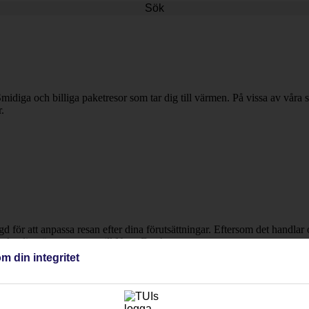
Sök
midiga och billiga paketresor som tar dig till värmen. På vissa av våra 
.
ngd för att anpassa resan efter dina förutsättningar. Eftersom det handl
h boka din nästa semester till Nusa Dua!
m din integritet