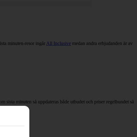
sista minuten-resor ingår
All Inclusive
medan andra erbjudanden är av
ar om sista minuten så uppdateras både utbudet och priser regelbundet så