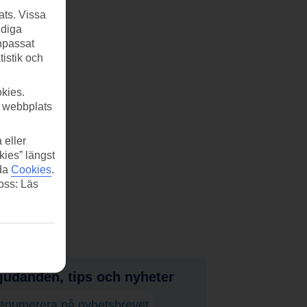
ats. Vissa
ndiga
anpassat
tistik och
kies.
r webbplats
 eller
kies” längst
ida
Cookies
.
 oss: Läs
judanden, tips och nyheter
enumerera på nyhetsbrevet