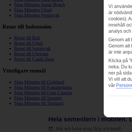
Sista Minuten Sanur Beach
Vi använder
Sista Minuten Ubud
är nödvändi
Sista Minuten Seminyak
cookies). A
innehåll oc
Resor till Indonesien
analys och
Resor till Bali
Genom att 
Resor till Ubud
Genom att 
Resor till Seminyak
är inte anp
Resor till Uluwatu
Resor till Candi Dasa
Klicka på ”
neka. Du ka
Ytterligare resmål
ner på sida
Vi vill att
Sista Minuten till Grekland
vår
Personu
Sista Minuten till Kanarieöarna
Sista Minuten till Gran Canaria
Sista Minuten till Spanien
Sista Minuten till Thailand
Hela semestern i mobilen.
L
Sök och boka resor, flyg och hotell