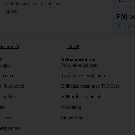
mobilkamera för att ladda ned
appen.
Följ o
ära resmål
Hotell
I
Rekommenderat
taget
Presentkort på resor
& media
Tryggt med resegaranti
tet & säkerhet
Delbetala resan med TUI Card
 cookies
Villkor för erbjudanden
het
Workation
os oss
Singelresor
tspartners