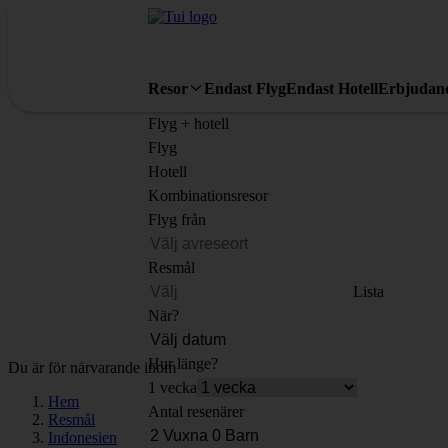
Resor
Endast Flyg
Endast Hotell
Erbjudan
Flyg + hotell
Flyg
Hotell
Kombinationsresor
Flyg från
Resmål
Lista
När?
Hur länge?
Du är för närvarande inom
1 vecka
Hem
Antal resenärer
Resmål
Indonesien