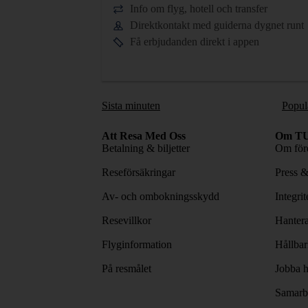
Info om flyg, hotell och transfer
Direktkontakt med guiderna dygnet runt
Få erbjudanden direkt i appen
Sista minuten
Popul
Att Resa Med Oss
Om TU
Betalning & biljetter
Om före
Reseförsäkringar
Press 
Av- och ombokningsskydd
Integri
Resevillkor
Hantera
Flyginformation
Hållbar
På resmålet
Jobba h
Samarbe