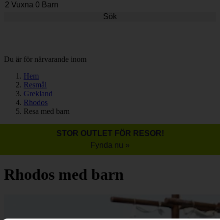
Sök
Du är för närvarande inom
Hem
Resmål
Grekland
Rhodos
Resa med barn
STOR OUTLET FÖR RESOR!
Fynda nu »
Rhodos med barn