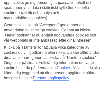
upplevelse, ge dig personligt anpassat innehåll och
Pooler och vattenpark
spara anonyma data i statistiskt syfte (funktionella
cookies, statistik och analys och
För alla poolälskare finns fem pooler, separata barnpooler och
marknadsföringscookies).
mellan huvudbyggnaden och annexet ligger vattenparken. Här kan
du bada hur mycket du vill eller slå dig ned under ett parasoll på en
Genom att klicka på ”Acceptera” godkänner du
av solsängarna och beställa något svalkande från poolbaren.
användning av samtliga cookies. Genom att klicka
”Neka” godkänner du endast nödvändiga cookies och
Tennis, lek och avkoppling
vår webbplats är inte anpassad efter dina intressen.
Klicka på ”Hantera” för att välja vilka kategorier av
Du som vill hålla i gång med träning kan bland annat spela tennis,
hänga med på aerobics eller vattenpolo. Hotellets internationella
cookies du vill godkänna eller neka. Du kan alltid ändra
barnklubb arrangerar lek, spel och pyssel och behöver du ladda
dina val senare genom att klicka på ”Hantera cookies”
batterierna kan du boka spa-behandlingar eller ta det lugnt med
längst ner på sidan. Fullständig information om varje
hammam i spa-avdelningen.
cookie hittar du på denna sida
Cookies
.
Vi vill att du ska
känna dig trygg med att dina personuppgifter är säkra
Bufféer och grekisk taverna
hos oss: Läs vår
Personuppgiftspolicy
.
All Inclusive ingår i resans pris och på restaurang Dionysos dukas
frukost-, lunch- och middagsbufféer upp varje dag. Thalassa
strandrestaurang serverar frukost och lunch och Pizza & Gyros
Corner håller öppet under dagtid. En buffémiddag kan bytas ut mot
en en à la carte-middag på den italienska restaurangen och på
hotellet finns även flera barer.