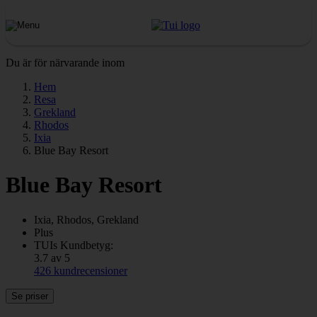
Du är för närvarande inom
Hem
Resa
Grekland
Rhodos
Ixia
Blue Bay Resort
Blue Bay Resort
Ixia, Rhodos, Grekland
Plus
TUIs Kundbetyg:
3.7 av 5
426 kundrecensioner
Se priser