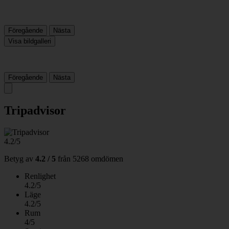
Föregående
Nästa
Visa bildgalleri
Föregående
Nästa
Tripadvisor
4.2/5
Betyg av
4.2 / 5
från
5268 omdömen
Renlighet
4.2/5
Läge
4.2/5
Rum
4/5