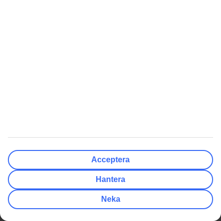
Slitet hotell
3
av
5
2025-09-27
PJL
Väldigt eftersatt. Det har varit fint en gång i tiden men nu slitet.
Dörrhandtaget trillade av varje gång man stängde dörren, fuktskadad
toadörr. Sängarna var så slitna att du kände metallfjädrarna i sängen
genom att lätt bara stryka på sängen.
Perfekt för familjer med barn.
5
av
5
2025-07-10
Sofia
Acceptera
Maten va jättebra och stranden va nära. Många pooler att välja på.
Lätt att åka till stan.
Hantera
Kundomdömen
Neka
av
5