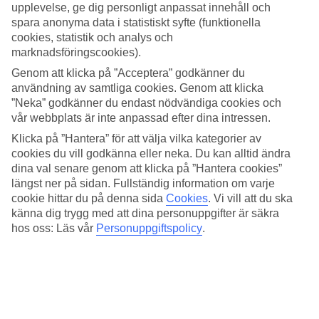
TUI BLUE Village Atlantica Aegean Park är en plats där havet och
upplevelse, ge dig personligt anpassat innehåll och
stranden möter mysiga lounger, stora poolområden och restauranger.
spara anonyma data i statistiskt syfte (funktionella
cookies, statistik och analys och
Swim up och stora rum
marknadsföringscookies).
Rummen på TUI BLUE Village Atlantica Aegean Park ligger i fyra
Genom att klicka på ”Acceptera” godkänner du
olika delar; Premium mot havssidan med exklusivt designade rum
användning av samtliga cookies. Genom att klicka
och sviter, Premium med familjerum ligger i ett avskilt område på
”Neka” godkänner du endast nödvändiga cookies och
andra sidan av en liten väg. Det finns också rum i huvudbyggnaden
vår webbplats är inte anpassad efter dina intressen.
och resterande rum ligger i Bungalow area omkring den stora
poolen med både dubbelrum, familjerum och familjesviter. I alla
Klicka på ”Hantera” för att välja vilka kategorier av
delar kan du boka swim up-rum.
cookies du vill godkänna eller neka. Du kan alltid ändra
dina val senare genom att klicka på ”Hantera cookies”
Vattenpark och pooler för alla
längst ner på sidan. Fullständig information om varje
cookie hittar du på denna sida
Cookies
.
Vi vill att du ska
En storfavorit hos både barn och vuxna är hotellets vattenpark. Här
känna dig trygg med att dina personuppgifter är säkra
finns allt från snabba åk till minivattenlandet
Jungle Friends
för
hos oss: Läs vår
Personuppgiftspolicy
.
yngre barn. Runt om på området finns pooler för alla smaker, allt
från lite lugnare till aktivitetsfyllda och babypool med soltak.
Pilates, teqball och aquaboard
TUI BLUE Village Atlantica Aegean Park är ett
TUI BLUE Village
med aktiviteter som matlagningskurser, pilates, yoga, running