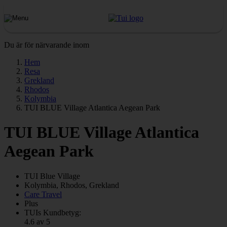
Du är för närvarande inom
Hem
Resa
Grekland
Rhodos
Kolymbia
TUI BLUE Village Atlantica Aegean Park
TUI BLUE Village Atlantica
Aegean Park
TUI Blue
Village
Kolymbia, Rhodos, Grekland
Care Travel
Plus
TUIs Kundbetyg:
4.6 av 5