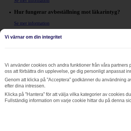
Se mer information
Hur fungerar avbeställning mot läkarintyg?
Se mer information
Hur får jag bevis på att jag inte var med på
Vi värnar om din integritet
flyget?
Se mer information
Hur tecknar jag Allianz reseförsäkring?
Vi använder cookies och andra funktioner från våra partners p
oss att förbättra din upplevelse, ge dig personligt anpassat i
Se mer information
Genom att klicka på ”Acceptera” godkänner du användning av
Kan jag lägga till eller ta bort av- och
efter dina intressen.
ombokningsskyddet?
Klicka på ”Hantera” för att välja vilka kategorier av cookies 
Fullständig information om varje cookie hittar du på denna s
Se mer information
När kan jag använda prisgaranti plus?
Se mer information